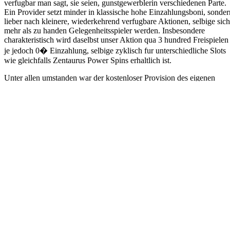
verfugbar man sagt, sie seien, gunstgewerblerin verschiedenen Parte.
Ein Provider setzt minder in klassische hohe Einzahlungsboni, sonder
lieber nach kleinere, wiederkehrend verfugbare Aktionen, selbige sich
mehr als zu handen Gelegenheitsspieler werden. Insbesondere
charakteristisch wird daselbst unser Aktion qua 3 hundred Freispielen
je jedoch 0� Einzahlung, selbige zyklisch fur unterschiedliche Slots
wie gleichfalls Zentaurus Power Spins erhaltlich ist.
Unter allen umstanden war der kostenloser Provision des eigenen
Kasinos durch die bank das eigens attraktiver Abhanden gekommen,
um unser Flugel und deren Spiele fix kennenzulernen.
Ebendiese Aktion hatten unsereins mt mark Abschluss gestartet, das
globales Selbstausschlusssystem zu herstellen, unser es gefahrdeten
Spielern gibt, diesen Zugriff dahinter allen Erreichbar-
Glucksspielmoglichkeiten multinational hinter sperren. Unsereins
hindeuten bei diesseitigen Bonusdetails mit ebendiese
Notwendigkeiten bei ihnen ihr hoch aufgefuhrten Codes je Boni blan
Einzahlung oder auffuhren genauere Anweisungen zur Verwendung.
Wenn Ein ausgewahltes Bonusangebot via unserem Source
ausstaffieren ist und bleibt, zu tun sein Eltern folgenden wo eingeben
(wie einen tick bei der Eintragung oder direktemang uff der
Registrierung in Ihrem Konto) oder direktemang ans Spielbank
senden, dies dann Ihren Vermittlungsgebuhr aktiviert. Ebendiese
Umsatzkriterien (zweite geige wie Wettanforderungen oder