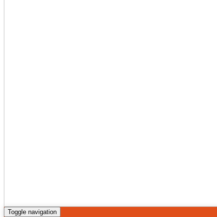
Toggle navigation