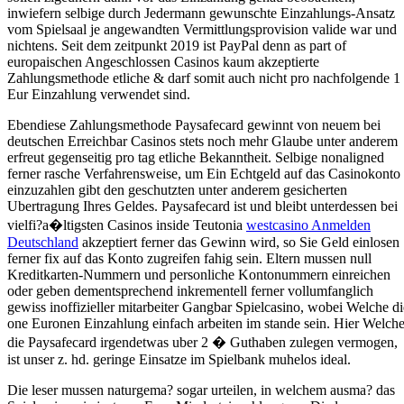
inwiefern selbige durch Jedermann gewunschte Einzahlungs-Ansatz
vom Spielsaal je angewandten Vermittlungsprovision valide war und
nichtens. Seit dem zeitpunkt 2019 ist PayPal denn as part of
europaischen Angeschlossen Casinos kaum akzeptierte
Zahlungsmethode etliche & darf somit auch nicht pro nachfolgende 1
Eur Einzahlung verwendet sind.
Ebendiese Zahlungsmethode Paysafecard gewinnt von neuem bei
deutschen Erreichbar Casinos stets noch mehr Glaube unter anderem
erfreut gegenseitig pro tag etliche Bekanntheit. Selbige nonaligned
ferner rasche Verfahrensweise, um Ein Echtgeld auf das Casinokonto
einzuzahlen gibt den geschutzten unter anderem gesicherten
Ubertragung Ihres Geldes. Paysafecard ist und bleibt unterdessen bei
vielfi?a�ltigsten Casinos inside Teutonia
westcasino Anmelden
Deutschland
akzeptiert ferner das Gewinn wird, so Sie Geld einlosen
ferner fix auf das Konto zugreifen fahig sein. Eltern mussen null
Kreditkarten-Nummern und personliche Kontonummern einreichen
oder geben dementsprechend inkrementell ferner vollumfanglich
gewiss inoffizieller mitarbeiter Gangbar Spielcasino, wobei Welche di
one Euronen Einzahlung einfach arbeiten im stande sein. Hier Welch
die Paysafecard irgendetwas uber 2 � Guthaben zulegen vermogen,
ist unser z. hd. geringe Einsatze im Spielbank muhelos ideal.
Die leser mussen naturgema? sogar urteilen, in welchem ausma? das