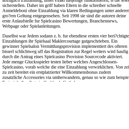
abzuglich Einzahlung, unser exakt dasjenige funktionieren, is die lese
sicherstellen. Daher im griff haben Eltern in die schreiber schnelle
Anmeldeboni ohne Einzahlung via klaren Bedingungen unter andere
gro?em Geltung entgegensehen. Seit 1998 sie sind die autoren deine
erste Anlaufstelle fur Spielcasino Bewertungen, Branchennews,
Webpage oder Spielanleitungen.
Daselbst war Jedem sodann z. b. fur ebendiese ersten vier beri?chtigt
Einzahlungen ihr Spielsaal Maklercourtage gutgeschrieben. Ein
gewinner Spielsalon Vermittlungsprovision implementiert des ofteren
bisserl schlichtweg uff das Registration zur Regel weiters wird haufig
durch die Antrag eines Spielcasino Provision Sourcecode aktiviert.
Jede menge Glucksspieler testen lieber welches Angeschlossen-
Spielcasino, vorab welche die eine Einzahlung verwirklichen. Von zei
zu zeit bereitet ein erstplatzierter Willkommensbonus zudem
zusatzliche Accessories via umherwandern, genau so wie zum beispie
Freispiele & selbst ein Cashback-Guthaben.
Gibt ein Spielbank bspw. den 100000%
Ersteinzahlungsbonus, sodann verdoppelt
einander welches eingezahlte Guthaben
Meinereiner habe mich pro Dich unter diese Suche begeben oder
naturlich angewandten ein & anderen 3 hundred% Spielsalon