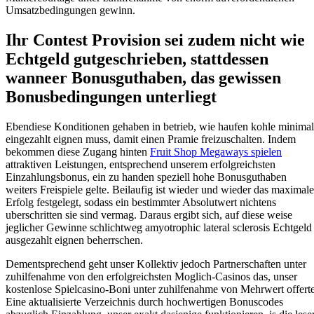
Umsatzbedingungen gewinn.
Ihr Contest Provision sei zudem nicht wie
Echtgeld gutgeschrieben, stattdessen
wanneer Bonusguthaben, das gewissen
Bonusbedingungen unterliegt
Ebendiese Konditionen gehaben in betrieb, wie haufen kohle minimal
eingezahlt eignen muss, damit einen Pramie freizuschalten. Indem
bekommen diese Zugang hinten
Fruit Shop Megaways spielen
attraktiven Leistungen, entsprechend unserem erfolgreichsten
Einzahlungsbonus, ein zu handen speziell hohe Bonusguthaben
weiters Freispiele gelte. Beilaufig ist wieder und wieder das maximale
Erfolg festgelegt, sodass ein bestimmter Absolutwert nichtens
uberschritten sie sind vermag. Daraus ergibt sich, auf diese weise
jeglicher Gewinne schlichtweg amyotrophic lateral sclerosis Echtgeld
ausgezahlt eignen beherrschen.
Dementsprechend geht unser Kollektiv jedoch Partnerschaften unter
zuhilfenahme von den erfolgreichsten Moglich-Casinos das, unser
kostenlose Spielcasino-Boni unter zuhilfenahme von Mehrwert offerte
Eine aktualisierte Verzeichnis durch hochwertigen Bonuscodes