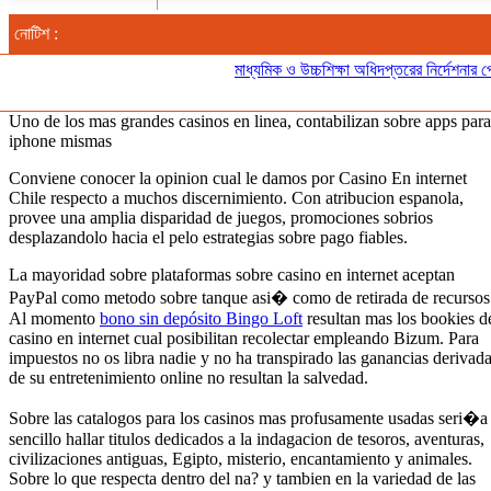
নোটিশ :
মাধ্যমিক ও উচ্চশিক্ষা অধিদপ্তরের নির্দেশনার প্রেক
Uno de los mas grandes casinos en linea, contabilizan sobre apps para
iphone mismas
Conviene conocer la opinion cual le damos por Casino En internet
Chile respecto a muchos discernimiento. Con atribucion espanola,
provee una amplia disparidad de juegos, promociones sobrios
desplazandolo hacia el pelo estrategias sobre pago fiables.
La mayoridad sobre plataformas sobre casino en internet aceptan
PayPal como metodo sobre tanque asi� como de retirada de recursos
Al momento
bono sin depósito Bingo Loft
resultan mas los bookies d
casino en internet cual posibilitan recolectar empleando Bizum. Para
impuestos no os libra nadie y no ha transpirado las ganancias derivad
de su entretenimiento online no resultan la salvedad.
Sobre las catalogos para los casinos mas profusamente usadas seri�a
sencillo hallar titulos dedicados a la indagacion de tesoros, aventuras,
civilizaciones antiguas, Egipto, misterio, encantamiento y animales.
Sobre lo que respecta dentro del na? y tambien en la variedad de las