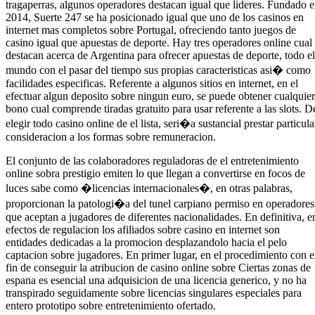
tragaperras, algunos operadores destacan igual que lideres. Fundado 
2014, Suerte 247 se ha posicionado igual que uno de los casinos en
internet mas completos sobre Portugal, ofreciendo tanto juegos de
casino igual que apuestas de deporte. Hay tres operadores online cual
destacan acerca de Argentina para ofrecer apuestas de deporte, todo el
mundo con el pasar del tiempo sus propias caracteristicas asi� como
facilidades especificas. Referente a algunos sitios en internet, en el
efectuar algun deposito sobre ningun euro, se puede obtener cualquier
bono cual comprende tiradas gratuito para usar referente a las slots. D
elegir todo casino online de el lista, seri�a sustancial prestar particula
consideracion a los formas sobre remuneracion.
El conjunto de las colaboradores reguladoras de el entretenimiento
online sobra prestigio emiten lo que llegan a convertirse en focos de
luces sabe como �licencias internacionales�, en otras palabras,
proporcionan la patologi�a del tunel carpiano permiso en operadores
que aceptan a jugadores de diferentes nacionalidades. En definitiva, e
efectos de regulacion los afiliados sobre casino en internet son
entidades dedicadas a la promocion desplazandolo hacia el pelo
captacion sobre jugadores. En primer lugar, en el procedimiento con e
fin de conseguir la atribucion de casino online sobre Ciertas zonas de
espana es esencial una adquisicion de una licencia generico, y no ha
transpirado seguidamente sobre licencias singulares especiales para
entero prototipo sobre entretenimiento ofertado.