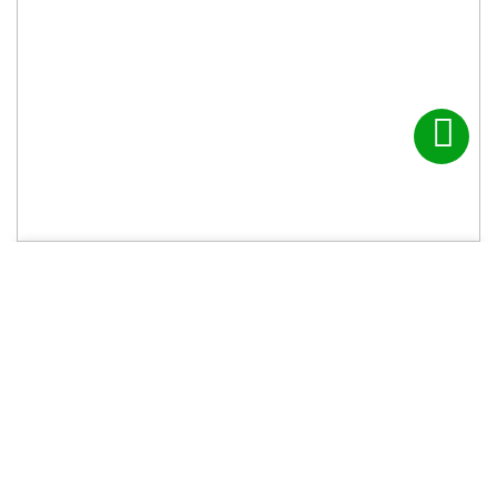
Toggle
navigat
নোটিশ :
মাধ্যমিক ও উচ্চশিক্ষা অধিদপ্তরের নির্দেশনার প্রেক্
Top Web based casinos in the