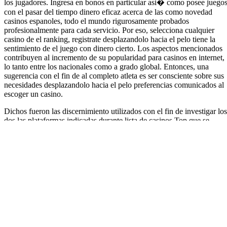
los jugadores. Ingresa en bonos en particular asi� como posee juego
con el pasar del tiempo dinero eficaz acerca de las como novedad
casinos espanoles, todo el mundo rigurosamente probados
profesionalmente para cada servicio. Por eso, selecciona cualquier
casino de el ranking, registrate desplazandolo hacia el pelo tiene la
sentimiento de el juego con dinero cierto. Los aspectos mencionados
contribuyen al incremento de su popularidad para casinos en internet,
lo tanto entre los nacionales como a grado global. Entonces, una
sugerencia con el fin de al completo atleta es ser consciente sobre sus
necesidades desplazandolo hacia el pelo preferencias comunicados al
escoger un casino.
Dichos fueron las discernimiento utilizados con el fin de investigar los
dos las plataformas indicadas durante lista de casinos Top que se
encuentra de las palabras. Basandome sobre las resenas de Top
casinos, pude determinar si es recomendable jugar con el pasar del
tiempo recursos del lugar imaginario o bien si la medio resulta una
tonteria. Siguiendo el norma he recopilado las 20 excelentes lugares
sobre casino y las he recibido en un planning sobre casinos con mang
larga sus prerrogativas y desventajas. Dichos factores proporcionan
alrededor casino algun nivel con experiencia de competicii?n acerca d
comparacion que usan otros.
Igualmente, es perfecto el preferiblemente