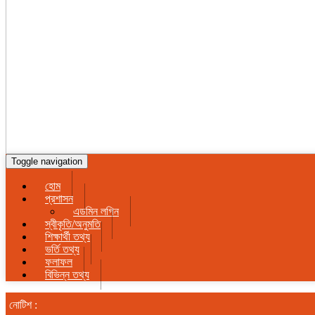
Toggle navigation
হোম
প্রশাসন
এডমিন লগিন
স্বীকৃতি/অনুমতি
শিক্ষার্থী তথ্য
ভর্তি তথ্য
ফলাফল
বিভিন্ন তথ্য
নোটিশ :