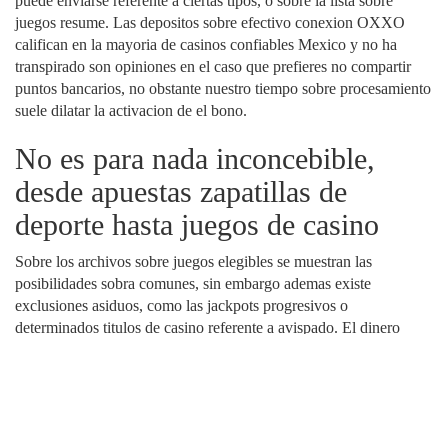
puede enviarse referente a ciertas tipos, o sobre la lista sobre
juegos resume. Las depositos sobre efectivo conexion OXXO
califican en la mayoria de casinos confiables Mexico y no ha
transpirado son opiniones en el caso que prefieres no compartir
puntos bancarios, no obstante nuestro tiempo sobre procesamiento
suele dilatar la activacion de el bono.
No es para nada inconcebible,
desde apuestas zapatillas de
deporte hasta juegos de casino
Sobre los archivos sobre juegos elegibles se muestran las
posibilidades sobra comunes, sin embargo ademas existe
exclusiones asiduos, como las jackpots progresivos o
determinados titulos de casino referente a avispado. El dinero
sobre bono falto tanque provee una baja suma de venta
promocional de competir an otras precios. Acerca de Alemania
seri�a frecuente examinar cual las bonos carente deposito
prefieran terminar nuestro sometimiento y alcanzar algun codigo
promocional para desbloquear las recompensas.