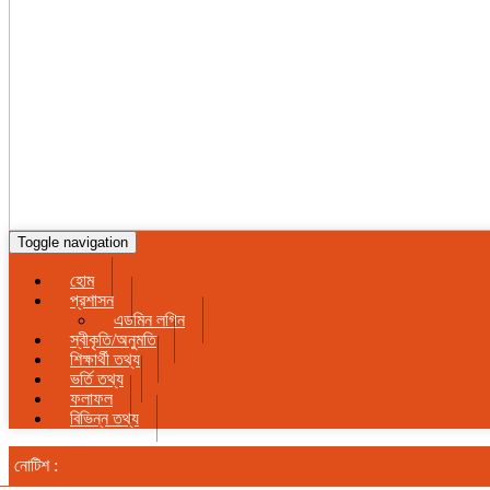
Toggle navigation
হোম
প্রশাসন
এডমিন লগিন
স্বীকৃতি/অনুমতি
শিক্ষার্থী তথ্য
ভর্তি তথ্য
ফলাফল
বিভিন্ন তথ্য
নোটিশ :