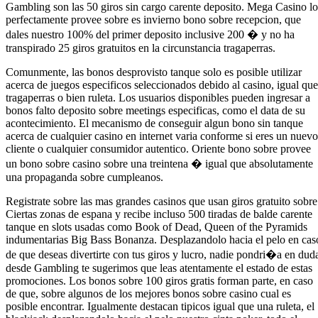
Gambling son las 50 giros sin cargo carente deposito. Mega Casino lo
perfectamente provee sobre es invierno bono sobre recepcion, que
dales nuestro 100% del primer deposito inclusive 200 � y no ha
transpirado 25 giros gratuitos en la circunstancia tragaperras.
Comunmente, las bonos desprovisto tanque solo es posible utilizar
acerca de juegos especificos seleccionados debido al casino, igual que
tragaperras o bien ruleta. Los usuarios disponibles pueden ingresar a
bonos falto deposito sobre meetings especificas, como el data de su
acontecimiento. El mecanismo de conseguir algun bono sin tanque
acerca de cualquier casino en internet varia conforme si eres un nuevo
cliente o cualquier consumidor autentico. Oriente bono sobre provee
un bono sobre casino sobre una treintena � igual que absolutamente
una propaganda sobre cumpleanos.
Registrate sobre las mas grandes casinos que usan giros gratuito sobre
Ciertas zonas de espana y recibe incluso 500 tiradas de balde carente
tanque en slots usadas como Book of Dead, Queen of the Pyramids
indumentarias Big Bass Bonanza. Desplazandolo hacia el pelo en cas
de que deseas divertirte con tus giros y lucro, nadie pondri�a en dud
desde Gambling te sugerimos que leas atentamente el estado de estas
promociones. Los bonos sobre 100 giros gratis forman parte, en caso
de que, sobre algunos de los mejores bonos sobre casino cual es
posible encontrar. Igualmente destacan tipicos igual que una ruleta, el