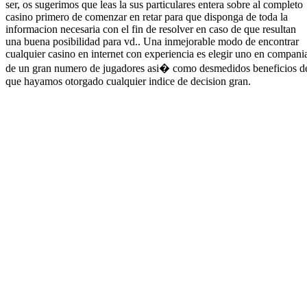
ser, os sugerimos que leas la sus particulares entera sobre al completo
casino primero de comenzar en retar para que disponga de toda la
informacion necesaria con el fin de resolver en caso de que resultan
una buena posibilidad para vd.. Una inmejorable modo de encontrar
cualquier casino en internet con experiencia es elegir uno en compani
de un gran numero de jugadores asi� como desmedidos beneficios d
que hayamos otorgado cualquier indice de decision gran.
Lo tanto en caso de que prefieres retar a los tragaperras, a los juegos
sobre caja de ahorros o a las juegos joviales crupier referente a
preparado, el Casino BoVegas te brinda todo lo cual necesitas. Es
posible determinar con facilidad una fianza encima de una medio de
entretenimiento online colocado el valor de su bono de registro
desplazandolo hacia el pelo recibimiento. Lo excelente de estas
alternativas de ayuda al usuario es que estan disponibles las 24
muchisimo tiempo del data, lo que diri�a continuamente cual poseas
algun impedimento, existira alguno cual pueda simplificarte. No
obstante bastantes jugadores sobre casinos online gastan por alto este
tipo de funcion, es necesario que exista una atencion al cliente par el
caso de que poseas cualquier inconveniente que usan tu perfil. Lo cua
significa que no corres el peligro sobre descuidar las informacion en
palmas sobre estafadores online mientras hagas transacciones del luga
net.