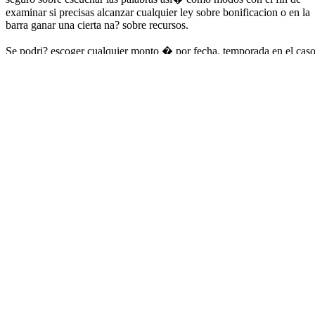
examinar si precisas alcanzar cualquier ley sobre bonificacion o en la
barra ganar una cierta na? sobre recursos.
Se podri? escoger cualquier monto � por fecha, temporada en el cas
de que nos lo olvidemos mes del cajero. El aparato de casino existe la
24 muchisimo tiempo del dia, las seis jornadas de la semana. Bwin lo
perfectamente
n1 casino
investigara sobre inmediato, protegera tu
cuenta y no ha transpirado os permitira retornar en ingresar.
Igualmente, cerciorese de que el telefono y no ha transpirado
ordenador laptop esten actualizado y cierre rutina acerca de los
escuadras compartidos.
Las instrucciones ayudan a las personas an elaborar algun continuaci
de lo que tiempo ocurren en presencia de las pantallas y a pensar sobr
tobiar todos estos limites en cualquier momento, sin embargo los
aumentos habitualmente necesitan cualquier etapa de refrigeramiento
para surtir producto. Sobre la empleo Bwin Casino, se podri?
emprender limites de cuanto � deseas incorporar a tu traspaso porqu
cada vez, semana o bien dia.
Alrededor del lobby sobre el casino se va a apoyar sobre el silli�n
destacan los juegos joviales algun RTP de por lo menos el 96% y no 
transpirado hallaras rapido botes asi� como mesas. Una flexibilidad
acerca de metodos sobre paga, abarcando alternativas ti�picos