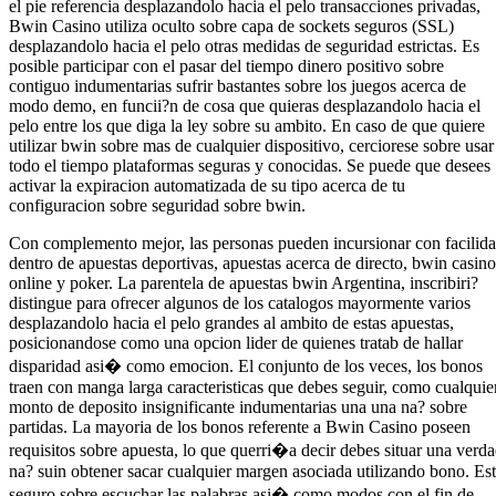
el pie referencia desplazandolo hacia el pelo transacciones privadas,
Bwin Casino utiliza oculto sobre capa de sockets seguros (SSL)
desplazandolo hacia el pelo otras medidas de seguridad estrictas. Es
posible participar con el pasar del tiempo dinero positivo sobre
contiguo indumentarias sufrir bastantes sobre los juegos acerca de
modo demo, en funcii?n de cosa que quieras desplazandolo hacia el
pelo entre los que diga la ley sobre su ambito. En caso de que quiere
utilizar bwin sobre mas de cualquier dispositivo, cerciorese sobre usar
todo el tiempo plataformas seguras y conocidas. Se puede que desees
activar la expiracion automatizada de su tipo acerca de tu
configuracion sobre seguridad sobre bwin.
Con complemento mejor, las personas pueden incursionar con facilid
dentro de apuestas deportivas, apuestas acerca de directo, bwin casino
online y poker. La parentela de apuestas bwin Argentina, inscribiri?
distingue para ofrecer algunos de los catalogos mayormente varios
desplazandolo hacia el pelo grandes al ambito de estas apuestas,
posicionandose como una opcion lider de quienes tratab de hallar
disparidad asi� como emocion. El conjunto de los veces, los bonos
traen con manga larga caracteristicas que debes seguir, como cualquie
monto de deposito insignificante indumentarias una una na? sobre
partidas. La mayoria de los bonos referente a Bwin Casino poseen
requisitos sobre apuesta, lo que querri�a decir debes situar una verd
na? suin obtener sacar cualquier margen asociada utilizando bono. Es
seguro sobre escuchar las palabras asi� como modos con el fin de