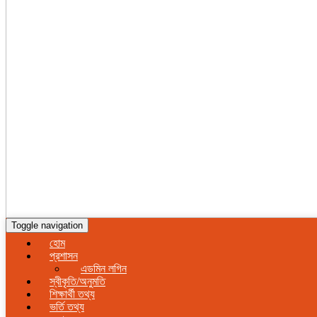
Toggle navigation
হোম
প্রশাসন
এডমিন লগিন
স্বীকৃতি/অনুমতি
শিক্ষার্থী তথ্য
ভর্তি তথ্য