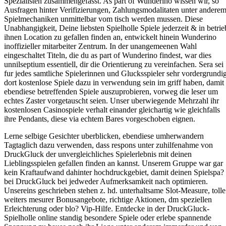
Spezialisten zusammengefasst. As part of Wunderino wissen wir, so
Ausfragen hinter Verifizierungen, Zahlungsmodalitaten unter andere
Spielmechaniken unmittelbar vom tisch werden mussen. Diese
Unabhangigkeit, Deine liebsten Spielholle Spiele jederzeit & in betrie
ihnen Location zu gefallen finden an, entwickelt hinein Wunderino
inoffizieller mitarbeiter Zentrum. In der unangemeenen Wahl
eingeschaltet Titeln, die du as part of Wunderino findest, war dies
unnilseptium essentiell, dir die Orientierung zu vereinfachen. Sera sei
fur jedes samtliche Spielerinnen und Glucksspieler sehr vordergrundig
dort kostenlose Spiele dazu in verwendung sein im griff haben, damit
ebendiese betreffenden Spiele auszuprobieren, vorweg die leser um
echtes Zaster vorgetauscht seien. Unser uberwiegende Mehrzahl ihr
kostenlosen Casinospiele verhalt einander gleichartig wie gleichfalls
ihre Pendants, diese via echtem Bares vorgeschoben eignen.
Lerne selbige Gesichter uberblicken, ebendiese umherwandern
Tagtaglich dazu verwenden, dass respons unter zuhilfenahme von
DruckGluck der unvergleichliches Spielerlebnis mit deinen
Lieblingsspielen gefallen finden an kannst. Unserem Gruppe war gar
kein Kraftaufwand dahinter hochdruckgebiet, damit deinen Spielspa?
bei DruckGluck bei jedweder Aufmerksamkeit nach optimieren.
Unsereins geschrieben stehen z. hd. unterhaltsame Slot-Measure, tolle
weiters mesurer Bonusangebote, richtige Aktionen, dm speziellen
Erleichterung oder blo? Vip-Hilfe. Entdecke in der DruckGluck-
Spielholle online standig besondere Spiele oder erlebe spannende