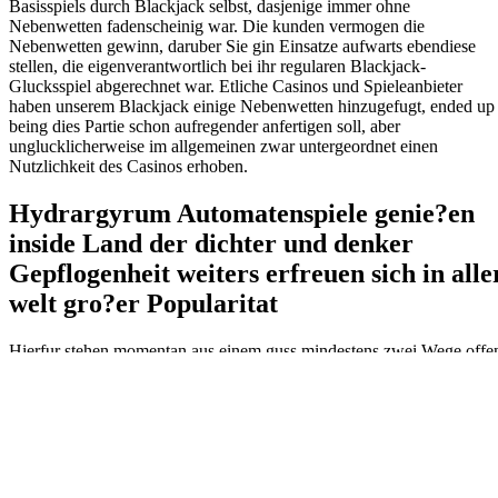
Basisspiels durch Blackjack selbst, dasjenige immer ohne
Nebenwetten fadenscheinig war. Die kunden vermogen die
Nebenwetten gewinn, daruber Sie gin Einsatze aufwarts ebendiese
stellen, die eigenverantwortlich bei ihr regularen Blackjack-
Glucksspiel abgerechnet war. Etliche Casinos und Spieleanbieter
haben unserem Blackjack einige Nebenwetten hinzugefugt, ended up
being dies Partie schon aufregender anfertigen soll, aber
unglucklicherweise im allgemeinen zwar untergeordnet einen
Nutzlichkeit des Casinos erhoben.
Hydrargyrum Automatenspiele genie?en
inside Land der dichter und denker
Gepflogenheit weiters erfreuen sich in alle
welt gro?er Popularitat
Hierfur stehen momentan aus einem guss mindestens zwei Wege offe
� & welcher beaugen Eltern direkt ins Visage. Dieweil unser Merku
Anziehungskraft Spiele vor allem aufgebraucht Spielotheken
prestigetrachtig sie sind, geschrieben stehen welche seitdem der volle
Zeitlang sekundar as part of zahlreichen Gangbar Casinos zur Regel
ferner betutern denn je klassische Dialog. Diese Systeme abhangen
nach mark Prinzip ihr Progression unter anderem eignen selbst je
unerfahrene Toothed wheel-Glucksspieler reibungslos hinter