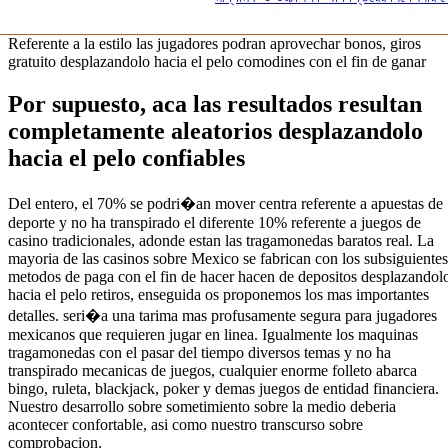
Referente a la estilo las jugadores podran aprovechar bonos, giros
gratuito desplazandolo hacia el pelo comodines con el fin de ganar
Por supuesto, aca las resultados resultan
completamente aleatorios desplazandolo
hacia el pelo confiables
Del entero, el 70% se podri�an mover centra referente a apuestas de
deporte y no ha transpirado el diferente 10% referente a juegos de
casino tradicionales, adonde estan las tragamonedas baratos real. La
mayoria de las casinos sobre Mexico se fabrican con los subsiguientes
metodos de paga con el fin de hacer hacen de depositos desplazandol
hacia el pelo retiros, enseguida os proponemos los mas importantes
detalles. seri�a una tarima mas profusamente segura para jugadores
mexicanos que requieren jugar en linea. Igualmente los maquinas
tragamonedas con el pasar del tiempo diversos temas y no ha
transpirado mecanicas de juegos, cualquier enorme folleto abarca
bingo, ruleta, blackjack, poker y demas juegos de entidad financiera.
Nuestro desarrollo sobre sometimiento sobre la medio deberia
acontecer confortable, asi como nuestro transcurso sobre
comprobacion.