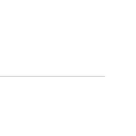
মাধ্যমিক ও উচ্চশিক্ষা অধিদপ্তরের নির্দেশনার প্রেক্ষিতে বর্তমান তথ্য-প