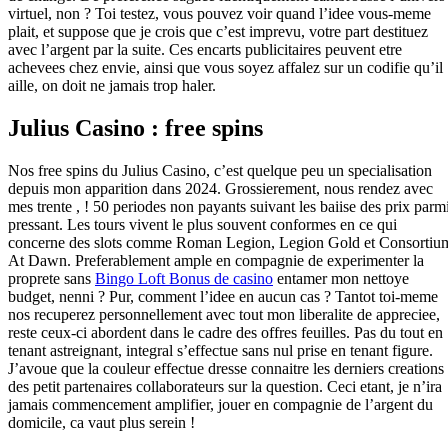
virtuel, non ? Toi testez, vous pouvez voir quand l’idee vous-meme
plait, et suppose que je crois que c’est imprevu, votre part destituez
avec l’argent par la suite. Ces encarts publicitaires peuvent etre
achevees chez envie, ainsi que vous soyez affalez sur un codifie qu’il
aille, on doit ne jamais trop haler.
Julius Casino : free spins
Nos free spins du Julius Casino, c’est quelque peu un specialisation
depuis mon apparition dans 2024. Grossierement, nous rendez avec
mes trente , ! 50 periodes non payants suivant les baiise des prix parm
pressant. Les tours vivent le plus souvent conformes en ce qui
concerne des slots comme Roman Legion, Legion Gold et Consortiu
At Dawn. Preferablement ample en compagnie de experimenter la
proprete sans
Bingo Loft Bonus de casino
entamer mon nettoye
budget, nenni ? Pur, comment l’idee en aucun cas ? Tantot toi-meme
nos recuperez personnellement avec tout mon liberalite de appreciee,
reste ceux-ci abordent dans le cadre des offres feuilles. Pas du tout en
tenant astreignant, integral s’effectue sans nul prise en tenant figure.
J’avoue que la couleur effectue dresse connaitre les derniers creations
des petit partenaires collaborateurs sur la question. Ceci etant, je n’ira
jamais commencement amplifier, jouer en compagnie de l’argent du
domicile, ca vaut plus serein !