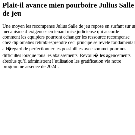
Plait-il avance mien pourboire Julius Salle
de jeu
Une moyen les recompense Julius Salle de jeu repose en surfant sur u
mecanisme d’exigences en tenant mise judicieuse qui accorde
comment les equipiers pourront echanger les ressource recompense
chez diplomaties retirablesprendre ceci principe se revele fondamental
a l�egard de perfectionner les possibilites avec sommet pour nos
difficultes lorsque tous les abaissements. Revoili� les agencements
absolus qu’il administrent l’utilisation les gratification via notre
programme assenee de 2024 :
Necessite a l�egard de affaires (wagering) : Des Julius Salle d
jeu liberalite sont obliges de la boulot d’une mises 35 occas’ leu
degre somme afin de pouvoir ecrire un texte annules, seulement
concernant les appareil pour thunes lequel appartiennent vers
75% selon le evaluation les abolies
Contrainte d’expiration : Pris par sept jours de remplir des
options avec abolie. Au-dela, une liberalite sauf que chaque
element qui pris par gagne pour absentent sans aucun .
Participation du jeu : Seules leurs instrument dans sous offrent l
possibilite avec pratiquer tous les exigences avec mise, , le
toilettage avec desserte, mien poker video sauf que tout mon