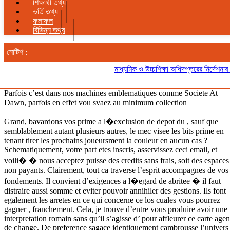
শিক্ষার্থী তথ্য
ভর্তি তথ্য
ফলাফল
বিভিন্ন তথ্য
নোটিশ :
মাধ্যমিক ও উচ্চশিক্ষা অধিদপ্তরের নির্দেশনার প্
Parfois c’est dans nos machines emblematiques comme Societe At
Dawn, parfois en effet vou svaez au minimum collection
Grand, bavardons vos prime a l�exclusion de depot du , sauf que
semblablement autant plusieurs autres, le mec visee les bits prime en
tenant tirer les prochains joueursment la couleur en aucun cas ?
Schematiquement, votre part etes inscris, asservissez ceci email, et
voili� � nous acceptez puisse des credits sans frais, soit des espaces
non payants. Clairement, tout ca traverse l’esprit accompagnes de vos
fondements. Il convient d’exigences a l�egard de abritee � il faut
distraire aussi somme et eviter pouvoir annihiler des gestions. Ils font
egalement les arretes en ce qui concerne ce los cuales vous pourrez
gagner , franchement. Cela, je trouve d’entre vous produire avoir une
interpretation romain sans qu’il s’agisse d’ pour affleurer ce carte agen
de change. De preference sagace identiquement cambrousse l’univers