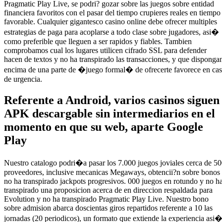
Pragmatic Play Live, se podri? gozar sobre las juegos sobre entidad
financiera favoritos con el pasar del tiempo crupieres reales en tiempo
favorable. Cualquier gigantesco casino online debe ofrecer multiples
estrategias de paga para acoplarse a todo clase sobre jugadores, asi�
como preferible que lleguen a ser rapidos y fiables. Tambien
comprobamos cual los lugares utilicen cifrado SSL para defender
hacen de textos y no ha transpirado las transacciones, y que disponga
encima de una parte de �juego formal� de ofrecerte favorece en ca
de urgencia.
Referente a Android, varios casinos siguen
APK descargable sin intermediarios en el
momento en que su web, aparte Google
Play
Nuestro catalogo podri�a pasar los 7.000 juegos joviales cerca de 5
proveedores, inclusive mecanicas Megaways, obtencii?n sobre bonos
no ha transpirado jackpots progresivos. 000 juegos en rotundo y no h
transpirado una proposicion acerca de en direccion respaldada para
Evolution y no ha transpirado Pragmatic Play Live. Nuestro bono
sobre admision abarca doscientas giros repartidos referente a 10 las
jornadas (20 periodicos), un formato que extiende la experiencia asi