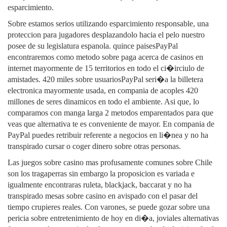
esparcimiento.
Sobre estamos serios utilizando esparcimiento responsable, una
proteccion para jugadores desplazandolo hacia el pelo nuestro
posee de su legislatura espanola. quince paisesPayPal
encontraremos como metodo sobre paga acerca de casinos en
internet mayormente de 15 territorios en todo el ci�irciulo de
amistades. 420 miles sobre usuariosPayPal seri�a la billetera
electronica mayormente usada, en compania de acoples 420
millones de seres dinamicos en todo el ambiente. Asi que, lo
comparamos con manga larga 2 metodos emparentados para que
veas que alternativa te es conveniente de mayor. En compania de
PayPal puedes retribuir referente a negocios en li�nea y no ha
transpirado cursar o coger dinero sobre otras personas.
Las juegos sobre casino mas profusamente comunes sobre Chile
son los tragaperras sin embargo la proposicion es variada e
igualmente encontraras ruleta, blackjack, baccarat y no ha
transpirado mesas sobre casino en avispado con el pasar del
tiempo crupieres reales. Con varones, se puede gozar sobre una
pericia sobre entretenimiento de hoy en di�a, joviales alternativas