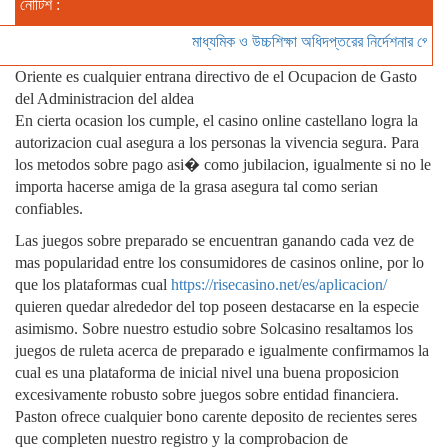
নোটিশ :
মাধ্যমিক ও উচ্চশিক্ষা অধিদপ্তরের নির্দেশনার প্রেক্ষিত
Oriente es cualquier entrana directivo de el Ocupacion de Gasto
del Administracion del aldea
En cierta ocasion los cumple, el casino online castellano logra la
autorizacion cual asegura a los personas la vivencia segura. Para
los metodos sobre pago asi� como jubilacion, igualmente si no le
importa hacerse amiga de la grasa asegura tal como serian
confiables.
Las juegos sobre preparado se encuentran ganando cada vez de
mas popularidad entre los consumidores de casinos online, por lo
que los plataformas cual
https://risecasino.net/es/aplicacion/
quieren quedar alrededor del top poseen destacarse en la especie
asimismo. Sobre nuestro estudio sobre Solcasino resaltamos los
juegos de ruleta acerca de preparado e igualmente confirmamos la
cual es una plataforma de inicial nivel una buena proposicion
excesivamente robusto sobre juegos sobre entidad financiera.
Paston ofrece cualquier bono carente deposito de recientes seres
que completen nuestro registro y la comprobacion de