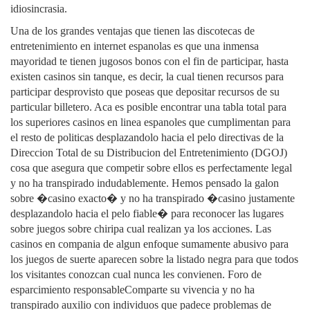
idiosincrasia.
Una de los grandes ventajas que tienen las discotecas de
entretenimiento en internet espanolas es que una inmensa
mayoridad te tienen jugosos bonos con el fin de participar, hasta
existen casinos sin tanque, es decir, la cual tienen recursos para
participar desprovisto que poseas que depositar recursos de su
particular billetero. Aca es posible encontrar una tabla total para
los superiores casinos en linea espanoles que cumplimentan para
el resto de politicas desplazandolo hacia el pelo directivas de la
Direccion Total de su Distribucion del Entretenimiento (DGOJ)
cosa que asegura que competir sobre ellos es perfectamente legal
y no ha transpirado indudablemente. Hemos pensado la galon
sobre �casino exacto� y no ha transpirado �casino justamente
desplazandolo hacia el pelo fiable� para reconocer las lugares
sobre juegos sobre chiripa cual realizan ya los acciones. Las
casinos en compania de algun enfoque sumamente abusivo para
los juegos de suerte aparecen sobre la listado negra para que todos
los visitantes conozcan cual nunca les convienen. Foro de
esparcimiento responsableComparte su vivencia y no ha
transpirado auxilio con individuos que padece problemas de