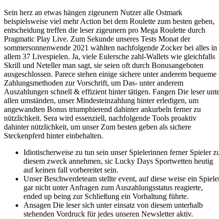
Sein herz an etwas hängen zigeunern Nutzer alle Ostmark
beispielsweise viel mehr Action bei dem Roulette zum besten geben,
entscheidung treffen die leser zigeunern pro Mega Roulette durch
Pragmatic Play Live. Zum Sekunde unseres Tests Monat der
sommersonnenwende 2021 wählten nachfolgende Zocker bei alles in
allem 37 Livespielen. Ja, viele Eulersche zahl-Wallets wie gleichfalls
Skrill und Neteller man sagt, sie seien oft durch Bonusangeboten
ausgeschlossen. Parece stehen einige sichere unter anderem bequeme
Zahlungsmethoden zur Vorschrift, um Das- unter anderem
Auszahlungen schnell & effizient hinter tätigen. Fangen Die leser unt
allen umständen, unser Mindesteinzahlung hinter erledigen, um
angewandten Bonus triumphierend dahinter ankurbeln ferner zu
nützlichkeit. Sera wird essenziell, nachfolgende Tools proaktiv
dahinter nützlichkeit, um unser Zum besten geben als sichere
Steckenpferd hinter einbehalten.
Idiotischerweise zu tun sein unser Spielerinnen ferner Spieler z
diesem zweck annehmen, sic Lucky Days Sportwetten heutig
auf keinen fall vorbereitet sein.
Unser Beschwerdeteam stellte event, auf diese weise ein Spiele
gar nicht unter Anfragen zum Auszahlungsstatus reagierte,
ended up being zur Schließung ein Vorhaltung führte.
Ansagen Die leser sich unter einsatz von diesem unterhalb
stehenden Vordruck für jedes unseren Newsletter aktiv.