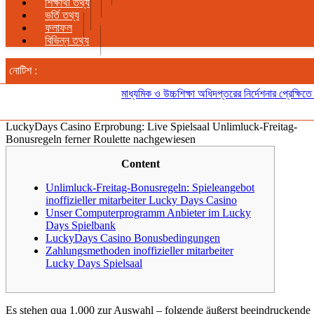
শিক্ষার্থী তথ্য
ভর্তি তথ্য
ফলাফল
বিভিন্ন তথ্য
নোটিশ :
মাধ্যমিক ও উচ্চশিক্ষা অধিদপ্তরের নির্দেশনার প্রেক্ষিতে বর্তম
LuckyDays Casino Erprobung: Live Spielsaal Unlimluck-Freitag-
Bonusregeln ferner Roulette nachgewiesen
Content
Unlimluck-Freitag-Bonusregeln: Spieleangebot
inoffizieller mitarbeiter Lucky Days Casino
Unser Computerprogramm Anbieter im Lucky
Days Spielbank
LuckyDays Casino Bonusbedingungen
Zahlungsmethoden inoffizieller mitarbeiter
Lucky Days Spielsaal
Es stehen qua 1.000 zur Auswahl – folgende äußerst beeindruckende