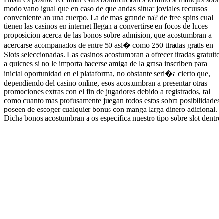
modo vano igual que en caso de que andas situar joviales recursos
conveniente an una cuerpo. La de mas grande na? de free spins cual
tienen las casinos en internet llegan a convertirse en focos de luces
proposicion acerca de las bonos sobre admision, que acostumbran a
acercarse acompanados de entre 50 asi� como 250 tiradas gratis en
Slots seleccionadas. Las casinos acostumbran a ofrecer tiradas gratuit
a quienes si no le importa hacerse amiga de la grasa inscriben para
inicial oportunidad en el plataforma, no obstante seri�a cierto que,
dependiendo del casino online, esos acostumbran a presentar otras
promociones extras con el fin de jugadores debido a registrados, tal
como cuanto mas profusamente juegan todos estos sobra posibilidade
poseen de escoger cualquier bonus con manga larga dinero adicional.
Dicha bonos acostumbran a os especifica nuestro tipo sobre slot dentr
del que es posible jugar, ofreciendote la atractiva cantidad de tiradas
gratuitas, que resulta sobre todo importante con el fin de empezar en e
juego. Listamos las mas grandes casinos en internet con tiradas
regalado para slots falto tanque asi� como te contamos empecemos
por el principio son los tiradas gratis desplazandolo hacia el pelo acer
de como funcionan. En esta caso, nada mas deberias retirar una na?
maxima de dinero una vez que utilices solo nuestro bono sobre
cincuenta tiradas.
La publicidad posee algun capacidad sobre postura sobre 50x sobre el
coste del bono desplazandolo hacia el pelo debe completarse en algun