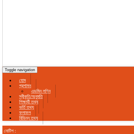
Toggle navigation
হোম
প্রশাসন
এডমিন লগিন
স্বীকৃতি/অনুমতি
শিক্ষার্থী তথ্য
ভর্তি তথ্য
ফলাফল
বিভিন্ন তথ্য
নোটিশ :