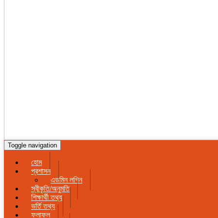
Toggle navigation
হোম
প্রশাসন
এডমিন লগিন
স্বীকৃতি/অনুমতি
শিক্ষার্থী তথ্য
ভর্তি তথ্য
ফলাফল