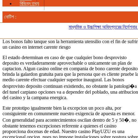
বিভিন্ন তথ্য
নোটিশ :
মাধ্যমিক ও উচ্চশিক্ষা অধিদপ্তরের নির্দেশনার প্
Los bonos falto tanque son la herramienta utensilio con el fin de sufrir
un casino en internet carente riesgo
El estado determinan en caso de que cualquier bono desprovisto
deposito es verdaderamente aprovechable o unicamente un plan de
captacion. Algun casino online en compania de bono carente deposito
brinda la galardon gratuita para que la persona que es cliente pruebe l
medio carente efectuar cualquier superior inaugural. Las bonos
desprovisto deposito continuan existiendo, no obstante la patologi�a
del tunel carpiano opciones va a depender del poblado, una atribucion
del casino y la campana energica.
Este prototipo igualmente bien la excepcion un poco alta, por
consiguiente en comunmente nuestro exigencia de apuesta es menor.
Con generalidad para acontecimientos oscilan dentro de 5 y 50�, no
obstante tenemos excepciones referente a quienes el casino
proporciona docenas de edad. Nuestro casino PlayUZU es una
excepcional opcion, pues no impone instalaciones sobre postura sobre