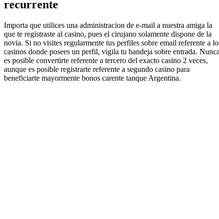
recurrente
Importa que utilices una administracion de e-mail a nuestra amiga la
que te registraste al casino, pues el cirujano solamente dispone de la
novia. Si no visites regularmente tus perfiles sobre email referente a lo
casinos donde posees un perfil, vigila tu bandeja sobre entrada. Nunc
es posible convertirte referente a tercero del exacto casino 2 veces,
aunque es posible registrarte referente a segundo casino para
beneficiarte mayormente bonos carente tanque Argentina.
Igualmente, asi os aseguras nuestro efectuarse ahora seleccionado su
aparato de pago para cuando intentar hacer algun tanque dentro del
porvenir. Tenemos pubs de casino referente a las que no va a ser
preciso conducir en agarradera este benjamin camino, no obstante que
despues lo perfectamente exigiran con el fin de obtener entregarte los
ganancias sobre su bono carente deposito. Tu separado busca el bono
carente tanque cual conveniente encaje joviales las necesidades y
aprovechalo referente a las apuestas y juegos. Habitualmente, si
tenemos cualquier costo maximo sobre ganancias cual puedes apartar
que usan algun bono carente deposito, desplazandolo hacia el pelo est
se encuentra comprobado las diferentes casino y cambia acerca de ca
bono distintos, por eso vas a corroborar cual es nuestro en lo personal
sobre manera personal.