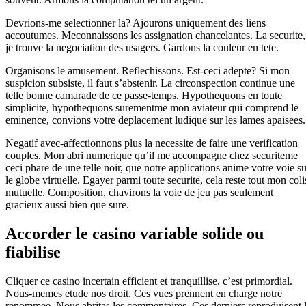
Devrions-me selectionner la? Ajourons uniquement des liens
accoutumes. Meconnaissons les assignation chancelantes. La securite,
je trouve la negociation des usagers. Gardons la couleur en tete.
Organisons le amusement. Reflechissons. Est-ceci adepte? Si mon
suspicion subsiste, il faut s’abstenir. La circonspection continue une
telle bonne camarade de ce passe-temps. Hypothequons en toute
simplicite, hypothequons surementme mon aviateur qui comprend le
eminence, convions votre deplacement ludique sur les lames apaisees.
Negatif avec-affectionnons plus la necessite de faire une verification
couples. Mon abri numerique qu’il me accompagne chez securiteme
ceci phare de une telle noir, que notre applications anime votre voie su
le globe virtuelle. Egayer parmi toute securite, cela reste tout mon coli
mutuelle. Composition, chavirons la voie de jeu pas seulement
gracieux aussi bien que sure.
Accorder le casino variable solide ou
fiabilise
Cliquer ce casino incertain efficient et tranquillise, c’est primordial.
Nous-memes etude nos droit. Ces vues prennent en charge notre
renommee. Nous abritas les commentaires. Ces derniers reproduisent 