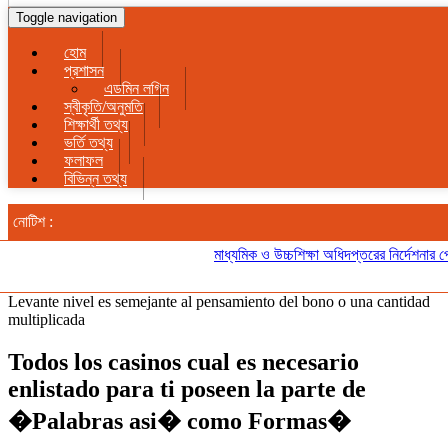
Toggle navigation
হোম
প্রশাসন
এডমিন লগিন
স্বীকৃতি/অনুমতি
শিক্ষার্থী তথ্য
ভর্তি তথ্য
ফলাফল
বিভিন্ন তথ্য
নোটিশ :
মাধ্যমিক ও উচ্চশিক্ষা অধিদপ্তরের নির্দেশনার প্রে
Levante nivel es semejante al pensamiento del bono o una cantidad
multiplicada
Todos los casinos cual es necesario
enlistado para ti poseen la parte de
�Palabras asi� como Formas�