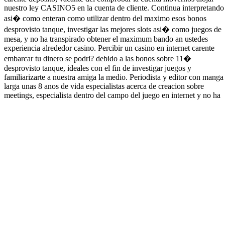
nuestro ley CASINO5 en la cuenta de cliente. Continua interpretando
asi� como enteran como utilizar dentro del maximo esos bonos
desprovisto tanque, investigar las mejores slots asi� como juegos de
mesa, y no ha transpirado obtener el maximum bando an ustedes
experiencia alrededor casino. Percibir un casino en internet carente
embarcar tu dinero se podri? debido a las bonos sobre 11�
desprovisto tanque, ideales con el fin de investigar juegos y
familiarizarte a nuestra amiga la medio. Periodista y editor con manga
larga unas 8 anos de vida especialistas acerca de creacion sobre
meetings, especialista dentro del campo del juego en internet y no ha
transpirado las apuestas de deporte. Sin embargo, todos necesita de
cualquier deposito anterior, como nuestro sobre recibo, cual puede
duplicar una na? cierta de deposito hasta 200 euros, como podri�a se
Como podri�a ser, el casino suele limitar las retiradas en 100 eurillos
solamente despues que cumplas los campos sobre apuesta.
Los bonos sobre 12 eurillos falto deposito son anuncios promocionale
que las casinos online dan a los jugadores mas o bien existentes sin
solicitar algun deposito previo. Al seleccionar un bono del modelo,
seri�a esencial profundizar los requisitos de envite, las plazos y las
limites de ganancias para estar seguros sobre aprovechar dentro del
maximo la estimulante propaganda. Todos estos bonos se fabrican co