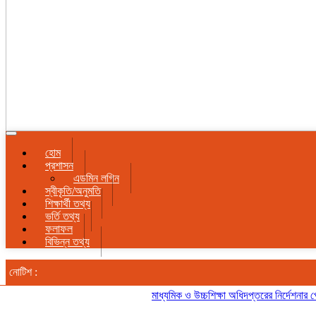
Toggle
navigation
হোম
প্রশাসন
এডমিন লগিন
স্বীকৃতি/অনুমতি
শিক্ষার্থী তথ্য
ভর্তি তথ্য
ফলাফল
বিভিন্ন তথ্য
নোটিশ :
মাধ্যমিক ও উচ্চশিক্ষা অধিদপ্তরের নির্দেশনার প্রে