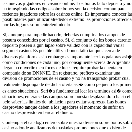
las nuevos jugadores en casinos online. Los bonos falto deposito y no
ha transpirado las codigos sobre bonos son la decision comun para
recientes jugadores sobre las casinos online. Es importante conocer la
posibilidades para utilizar alrededor extremo las promociones ofrecida
por las lugares sobre entretenimiento.
Si, aunque para impedir hacerlo, deberias cumplir a los campos de
postura concebidos por el casino. Si, el conjunto de los bonos carente
deposito poseen algun lapso sobre validez con la capacidad variar
segun el casino. Es posible utilizar bonos falto tanque acerca de
diversos plataformas sin embargo es importante leer los palabras asi�
como condiciones de cada uno, por consiguiente acerca de Argentina
llegan a convertirse en focos de luces require probar la cuenta en
compania de su DNI/NIE. En registrarte, prefiero examinar una
division de promociones de el casino y no ha transpirado probar cual
realmente disponga de de dicha oferta asi� como pequeno los prime
es antes situaciones. Seri�a fundamental leer las terminos asi� com
situaciones, enterarse las campos sobre puesta desplazandolo hacia el
pelo saber las limites de jubilacion para evitar sorpresas. Las bonos
desprovisto tanque deben a los jugadores el momento de sufrir un
casino desprovisto embarcar el dinero.
Contempla el catalogo entero sobre nuestra division sobre bonos sobr
casino adonde analizamos demasiadas promociones que existen de