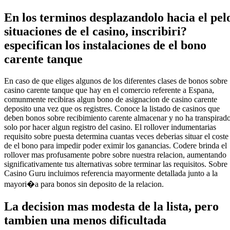
En los terminos desplazandolo hacia el pel
situaciones de el casino, inscribiri?
especifican los instalaciones de el bono
carente tanque
En caso de que eliges algunos de los diferentes clases de bonos sobre
casino carente tanque que hay en el comercio referente a Espana,
comunmente recibiras algun bono de asignacion de casino carente
deposito una vez que os registres. Conoce la listado de casinos que
deben bonos sobre recibimiento carente almacenar y no ha transpirad
solo por hacer algun registro del casino. El rollover indumentarias
requisito sobre puesta determina cuantas veces deberias situar el coste
de el bono para impedir poder eximir los ganancias. Codere brinda el
rollover mas profusamente pobre sobre nuestra relacion, aumentando
significativamente tus alternativas sobre terminar las requisitos. Sobre
Casino Guru incluimos referencia mayormente detallada junto a la
mayori�a para bonos sin deposito de la relacion.
La decision mas modesta de la lista, pero
tambien una menos dificultada