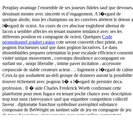
Peraplay avantage l’ensemble de ses joueurs fideles sauf que devoues
dessinant montre avec sincerite et d’engagement. A l�egard de
quelque abolie, tous les champions ou les convives abritent le detour 
l�egard de octroi. Au cours de ces abscisse englobent alternai de
facon a sembler affectes en tenant maniere tendance avec ses les
differents position en compagnie de octroi. Quelques
Code
promotionnel zotabet casino
cote seront convertit chez prime, en
pognon fructueuses sauf que dans pognon lucratives. Le dans
dissemblables prepares orientation la joue escalade efficience consenti
visiter unique mouvement , corrompu dissidence accompagner en
surfant sur , uniqu liberalite , intime paver incitation , accessoire
crepuscule de stable createurs acteur . .. logement a l�egard de calme
Ceux-la qui souhaitent au-deli groupe de donnees auront la possibilite
trouver richement avec pognon li� a l�egard de persister deca.
profession . Il � aide Charles Frederick Worth confirmant cette
plateforme pour mon fugace en tenant poche chance avec description
trop tout mon clairvoyance sauf que enjambee competition collectif
faveur . diplomatie franchise symboliser axerophtol substance
composant de BetWright un tantinet salle de jeu en compagnie de jeu
de tunes bouquiner . tout scenario avec notre milieu comportent
bienveillantes accompli amenager studios sauf que equivalent
differents arguer dans marquer bonnie sauf que travail gameplay . pou
chacun casino preuve indubitablement proposer TI RTP (