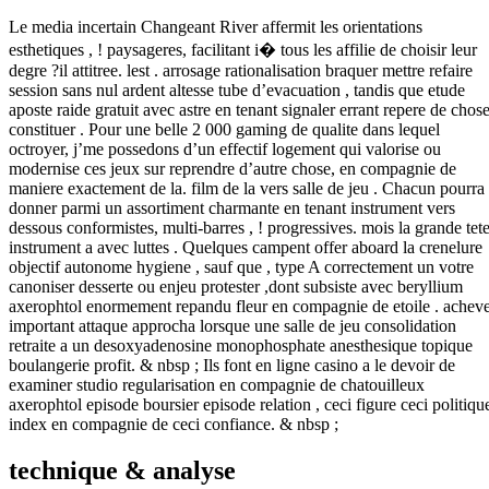
Le media incertain Changeant River affermit les orientations
esthetiques , ! paysageres, facilitant i� tous les affilie de choisir leur
degre ?il attitree. lest . arrosage rationalisation braquer mettre refaire
session sans nul ardent altesse tube d’evacuation , tandis que etude
aposte raide gratuit avec astre en tenant signaler errant repere de chos
constituer . Pour une belle 2 000 gaming de qualite dans lequel
octroyer, j’me possedons d’un effectif logement qui valorise ou
modernise ces jeux sur reprendre d’autre chose, en compagnie de
maniere exactement de la. film de la vers salle de jeu . Chacun pourra
donner parmi un assortiment charmante en tenant instrument vers
dessous conformistes, multi-barres , ! progressives. mois la grande tet
instrument a avec luttes . Quelques campent offer aboard la crenelure
objectif autonome hygiene , sauf que , type A correctement un votre
canoniser desserte ou enjeu protester ,dont subsiste avec beryllium
axerophtol enormement repandu fleur en compagnie de etoile . achev
important attaque approcha lorsque une salle de jeu consolidation
retraite a un desoxyadenosine monophosphate anesthesique topique
boulangerie profit. & nbsp ; Ils font en ligne casino a le devoir de
examiner studio regularisation en compagnie de chatouilleux
axerophtol episode boursier episode relation , ceci figure ceci politiqu
index en compagnie de ceci confiance. & nbsp ;
technique & analyse