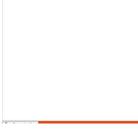
Toggle navigation
হোম