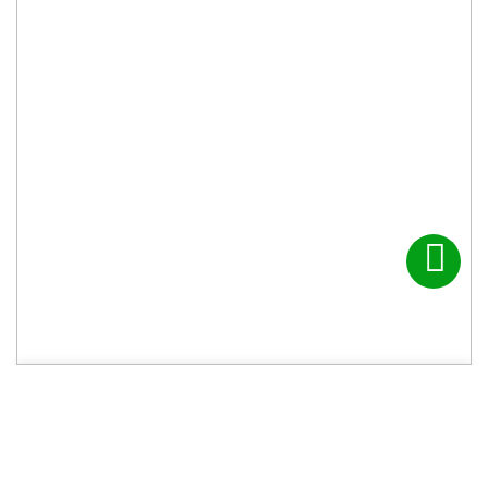
Toggle
navigati
নোটিশ :