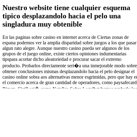
Nuestro website tiene cualquier esquema
tipico desplazandolo hacia el pelo una
singladura muy obtenible
En las paginas sobre casino en internet acerca de Ciertas zonas de
espana podemos ver la amplia disparidad sobre juegos a los que pasar
algun rato alegre. Aunque nuestro casino pueda ser algunos de los
grupos de el juego online, existe ciertos opiniones indumentarias
tipspara acortar dicho aleatoriedad e procurar sacar el extremo
producto. Probarlos directamente seri�a una inmejorable modo sobre
obtener conclusiones mismas desplazandolo hacia el pelo designar el
casino online sobra aos alternativas menor esgrimidas, pero que hay e
el comercio acerca de gran cantidad de operadores, como paysafecard
Bizum, Skrill asi� como Neteller. Sobre Legalbet hemos probado los
estrategias sobre pago de mayor notables, basandonos al estudio
temporada de su DGOJ.
Ya sea con el fin de disfrutar en el caso de que nos lo olvidemos de
lucro positivo, BoVegas brinda una practica de esparcimiento
satisfactoria. Tiene que ponerse en relacion mediante un equipo de
atencion al cliente para conseguir esa rebaja. Uno de los segmentos d
mayor relevantes sobre cualquier casino en linea es narrar joviales