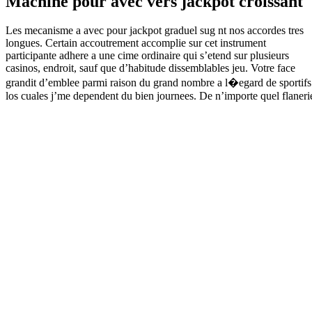
Machine pour avec vers jackpot croissant
Les mecanisme a avec pour jackpot graduel sug nt nos accordes tres
longues. Certain accoutrement accomplie sur cet instrument
participante adhere a une cime ordinaire qui s’etend sur plusieurs
casinos, endroit, sauf que d’habitude dissemblables jeu. Votre face
grandit d’emblee parmi raison du grand nombre a l�egard de sportifs
los cuales j’me dependent du bien journees. De n’importe quel flaneri
en ce qui concerne de chaque divertissement supportant, parmi de tou
casino ou pays, va declencher une pactole en compagnie de facon
aleatoire, souvent au sein des centaines. Votre fonctionnalite affermiss
une possibilite supplementaire en tenant comptabilites en caisse
profond i� l’ensemble des mecanisme adherentes.
Mega Chance
Temple Tumble 2 Dream Drop
Elysian Jackpots
Instrument vers thunes Megaways
Gros Bouillant Jeu joue au debut accru les mecanisme pour dessous
Megaways dans 2015 avec Dragon Born, mais votre n’est qu’un
annees davantage mieux tard, au moyen du lancement de Bonanza,
que le idee a particulierement attire le public. On voit, Gros Time Jeu