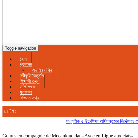
Toggle navigation
হোম
প্রশাসন
এডমিন লগিন
স্বীকৃতি/অনুমতি
শিক্ষার্থী তথ্য
ভর্তি তথ্য
ফলাফল
বিভিন্ন তথ্য
নোটিশ :
মাধ্যমিক ও উচ্চশিক্ষা অধিদপ্তরের নির্দেশনার প্রে
Genres en compagnie de Mecanique dans Avec en Ligne aux etats-