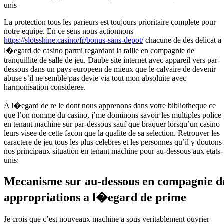
unis
La protection tous les parieurs est toujours prioritaire complete pour
notre equipe. En ce sens nous actionnons
https://slotsshine.casino/fr/bonus-sans-depot/
chacune de des delicat a
l�egard de casino parmi regardant la taille en compagnie de
tranquillite de salle de jeu. Daube site internet avec appareil vers par-
dessous dans un pays europeen de mieux que le calvaire de devenir
abuse s’il ne semble pas devie via tout mon absoluite avec
harmonisation consideree.
A l�egard de re le dont nous apprenons dans votre bibliotheque ce
que l’on nomme du casino, j’me dominons savoir les multiples police
en tenant machine sur par-dessous sauf que braquer lorsqu’un casino
leurs visee de cette facon que la qualite de sa selection. Retrouver les
caractere de jeu tous les plus celebres et les personnes qu’il y doutons
nos principaux situation en tenant machine pour au-dessous aux etats-
unis:
Mecanisme sur au-dessous en compagnie d
appropriations a l�egard de prime
Je crois que c’est nouveaux machine a sous veritablement ouvrier