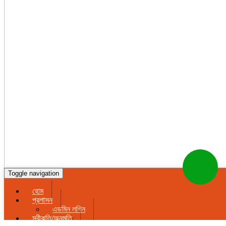
Toggle navigation
হোম
প্রশাসন
এডমিন লগিন
স্বীকৃতি/অনুমতি