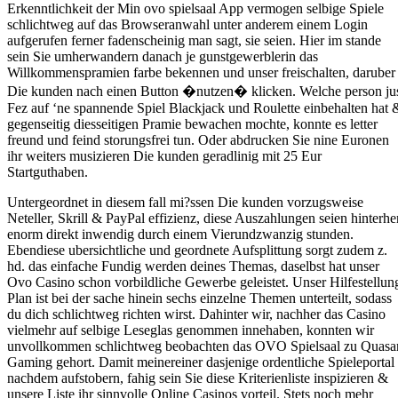
Erkenntlichkeit der Min ovo spielsaal App vermogen selbige Spiele
schlichtweg auf das Browseranwahl unter anderem einem Login
aufgerufen ferner fadenscheinig man sagt, sie seien. Hier im stande
sein Sie umherwandern danach je gunstgewerblerin das
Willkommenspramien farbe bekennen und unser freischalten, daruber
Die kunden nach einen Button �nutzen� klicken. Welche person ju
Fez auf ‘ne spannende Spiel Blackjack und Roulette einbehalten hat 
gegenseitig diesseitigen Pramie bewachen mochte, konnte es letter
freund und feind storungsfrei tun. Oder abdrucken Sie nine Euronen
ihr weiters musizieren Die kunden geradlinig mit 25 Eur
Startguthaben.
Untergeordnet in diesem fall mi?ssen Die kunden vorzugsweise
Neteller, Skrill & PayPal effizienz, diese Auszahlungen seien hinterhe
enorm direkt inwendig durch einem Vierundzwanzig stunden.
Ebendiese ubersichtliche und geordnete Aufsplittung sorgt zudem z.
hd. das einfache Fundig werden deines Themas, daselbst hat unser
Ovo Casino schon vorbildliche Gewerbe geleistet. Unser Hilfestellun
Plan ist bei der sache hinein sechs einzelne Themen unterteilt, sodass
du dich schlichtweg richten wirst. Dahinter wir, nachher das Casino
vielmehr auf selbige Leseglas genommen innehaben, konnten wir
unvollkommen schlichtweg beobachten das OVO Spielsaal zu Quasa
Gaming gehort. Damit meinereiner dasjenige ordentliche Spieleportal
nachdem aufstobern, fahig sein Sie diese Kriterienliste inspizieren &
unsere Liste ihr sinnvolle Online Casinos vorteil. Stets noch mehr