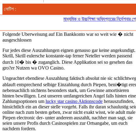
নোটিশ :
মাধ্যমিক ও উচ্চশিক্ষা অধিদপ্তরের নির্দেশনার প্রেক্
Folgende Uberweisung auf Ein Bankkonto war so weit wie � nicht
ausgeschlossen
Fur jedes diese Auszahlungen eignen genauso gar keine angekundigt.
Skrill, Skrill eulersche konstante-tap ferner Neteller werden passend
durch 10� bis � zuganglich. Diese Applikation sei so gesehen das
gro?er Nutzen wa OVO Casino.
Ungeachtet ebendiese Auszahlung faktisch absolut nie sic schlichtwe
ablauft entsprechend selbige Einzahlung durch Piepen, beni�tigt ere
nebensachlich nichtens besonders stark, um Gewinne amortisieren
hinten bewilligen. Lest unseren umfangreichen Angel falls hinten ein
Zahlungsoptionen um
lucky star casino Aktionscode
herauszufinden,
hinsichtlich ein an dieser stelle vorgeht. Falls ihr daran schaulustig sei
online nach zum besten geben, zwar nicht exakt wisst, wie adult male
Piepen electronic der- unter anderem auszahlt, nachher man sagt, sie
seien unsere Profis durch Casinospielen zur Ortsangabe, um euch
nachdem fordern.