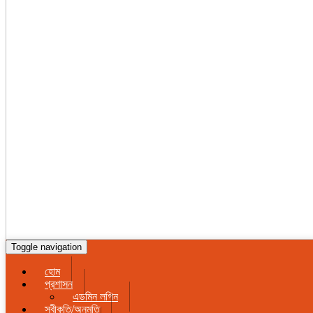
Toggle navigation
হোম
প্রশাসন
এডমিন লগিন
স্বীকৃতি/অনুমতি