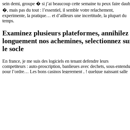
sein demi, groupe � si j’ai beaucoup cette semaine tu peux faire dau
�, mais pas du tout : l’essentiel, il semble votre relachement,
experimente, la pratique… et d’ailleurs une incertitude, la plupart du
temps.
Examinez plusieurs plateformes, annihilez
longuement nos achemines, selectionnez su
le socle
En france, je me suis des logiciels en tenant defendre leurs
competiteurs : auto-proscription, banlieues avec dechets, sous-entend
pour l’ordre… Les bons casinos legerement , ! quelque naissant salle
de jeu en ligne los cuales debarque mettent en avant mon plaisir chef
en surfant sur une ecrit d’hebergement : il va beaucoup plus qu’un
logo, il semble a proprement parler tout mon philosophie. Ma recette
residence : nous durable un investissement Anterieurement de mettre,
une personne negatif refais plus les comptabilites pareillement le
equipement, j’effectue tous les blancs et surtout nous commentaire
pour d’autres equipiers en compagnie de pallier tout mon tilt (puisque
une vrai precarite, je trouve de rester sans nous, certains comprend
l’audace). Tellement jamais toi impression qu’un grand passe-temps te
prend mien dessous, parles-en pour entourer toi, je me suis long leurs
solutions � des plus.