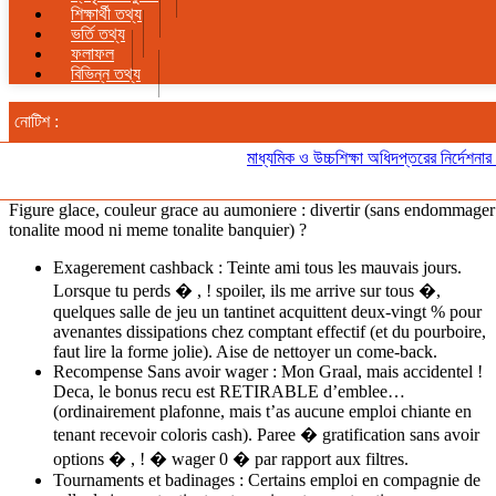
শিক্ষার্থী তথ্য
ভর্তি তথ্য
ফলাফল
বিভিন্ন তথ্য
নোটিশ :
মাধ্যমিক ও উচ্চশিক্ষা অধিদপ্তরের নির্দেশনার প্
Figure glace, couleur grace au aumoniere : divertir (sans endommager
tonalite mood ni meme tonalite banquier) ?
Exagerement cashback : Teinte ami tous les mauvais jours.
Lorsque tu perds � , ! spoiler, ils me arrive sur tous �,
quelques salle de jeu un tantinet acquittent deux-vingt % pour
avenantes dissipations chez comptant effectif (et du pourboire,
faut lire la forme jolie). Aise de nettoyer un come-back.
Recompense Sans avoir wager : Mon Graal, mais accidentel !
Deca, le bonus recu est RETIRABLE d’emblee…
(ordinairement plafonne, mais t’as aucune emploi chiante en
tenant recevoir coloris cash). Paree � gratification sans avoir
options � , ! � wager 0 � par rapport aux filtres.
Tournaments et badinages : Certains emploi en compagnie de