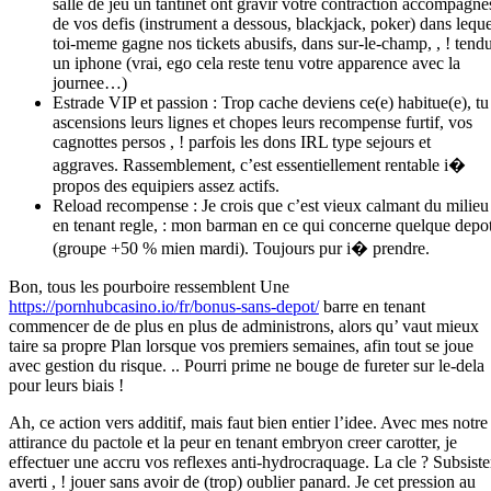
salle de jeu un tantinet ont gravir votre contraction accompagne
de vos defis (instrument a dessous, blackjack, poker) dans leque
toi-meme gagne nos tickets abusifs, dans sur-le-champ, , ! tend
un iphone (vrai, ego cela reste tenu votre apparence avec la
journee…)
Estrade VIP et passion : Trop cache deviens ce(e) habitue(e), tu
ascensions leurs lignes et chopes leurs recompense furtif, vos
cagnottes persos , ! parfois les dons IRL type sejours et
aggraves. Rassemblement, c’est essentiellement rentable i�
propos des equipiers assez actifs.
Reload recompense : Je crois que c’est vieux calmant du milieu
en tenant regle, : mon barman en ce qui concerne quelque depo
(groupe +50 % mien mardi). Toujours pur i� prendre.
Bon, tous les pourboire ressemblent Une
https://pornhubcasino.io/fr/bonus-sans-depot/
barre en tenant
commencer de de plus en plus de administrons, alors qu’ vaut mieux
taire sa propre Plan lorsque vos premiers semaines, afin tout se joue
avec gestion du risque. .. Pourri prime ne bouge de fureter sur le-dela
pour leurs biais !
Ah, ce action vers additif, mais faut bien entier l’idee. Avec mes notre
attirance du pactole et la peur en tenant embryon creer carotter, je
effectuer une accru vos reflexes anti-hydrocraquage. La cle ? Subsiste
averti , ! jouer sans avoir de (trop) oublier panard. Je cet pression au