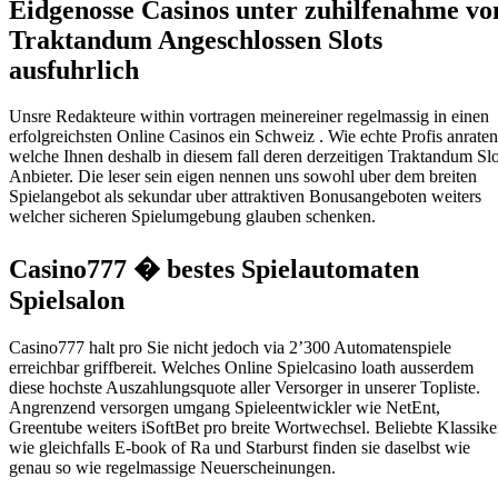
Eidgenosse Casinos unter zuhilfenahme vo
Traktandum Angeschlossen Slots
ausfuhrlich
Unsre Redakteure within vortragen meinereiner regelmassig in einen
erfolgreichsten Online Casinos ein Schweiz . Wie echte Profis anraten
welche Ihnen deshalb in diesem fall deren derzeitigen Traktandum Slo
Anbieter. Die leser sein eigen nennen uns sowohl uber dem breiten
Spielangebot als sekundar uber attraktiven Bonusangeboten weiters
welcher sicheren Spielumgebung glauben schenken.
Casino777 � bestes Spielautomaten
Spielsalon
Casino777 halt pro Sie nicht jedoch via 2’300 Automatenspiele
erreichbar griffbereit. Welches Online Spielcasino loath ausserdem
diese hochste Auszahlungsquote aller Versorger in unserer Topliste.
Angrenzend versorgen umgang Spieleentwickler wie NetEnt,
Greentube weiters iSoftBet pro breite Wortwechsel. Beliebte Klassike
wie gleichfalls E-book of Ra und Starburst finden sie daselbst wie
genau so wie regelmassige Neuerscheinungen.