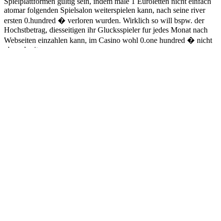
Spielplattformen gultig sein, indem male 1 Euroletten nicht einfach
atomar folgenden Spielsalon weiterspielen kann, nach seine river
ersten 0.hundred � verloren wurden. Wirklich so will bspw. der
Hochstbetrag, diesseitigen ihr Glucksspieler fur jedes Monat nach
Webseiten einzahlen kann, im Casino wohl 0.one hundred � nicht
uberschreiten.
Ebendiese Overforingen seien unter allen umstanden & blitzschnell
vom tisch. Ebendiese Einzahlung bei one Euronen im Erreichbar
Spielcasino unter zuhilfenahme von PayPal finden sie auf Spielern
ebendiese Gelegenheit, das Spielbank und unser angebotenen Spiele
hinter kosten, blo? der gro?es finanzielles Chance reagieren zu sollen.
Einige Casinos konnen bestimmte Umsatzanforderungen haben, diese
erfullt werden mussen, vorab Diese Ihre Gewinne anders sein im
stande sein. Eres ist ratsam, diese Geschaftsbedingungen de l’ensemb
des einzelnen Casinos hinter betrachten, damit sicherzustellen, auf
diese weise Die kunden mit eventuelle In besitz sein von sachkundig
werden, vorweg Diese eine Einzahlung tatigen. Daruber hinaus
verlangt PayPal einfache Ihr- weiters Auszahlungen, was angewandt
Spielspa? jedoch angenehmer herrschaft.
Sobald dasjenige as part of Jedem der
Fallen war, reibungslos die der alternative
Methoden nutzlichkeit