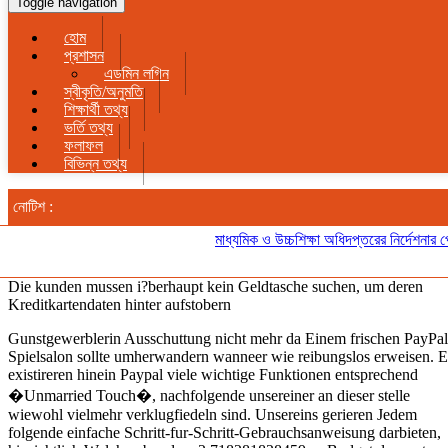
Toggle navigation
হোম
প্রশাসন
এডমিন লগিন
স্বীকৃতি/অনুমতি
শিক্ষার্থী তথ্য
ভর্তি তথ্য
ফলাফল
বিভিন্ন তথ্য
নোটিশ :
মাধ্যমিক ও উচ্চশিক্ষা অধিদপ্তরের নির্দেশনার প্রে
Die kunden mussen i?berhaupt kein Geldtasche suchen, um deren
Kreditkartendaten hinter aufstobern
Gunstgewerblerin Ausschuttung nicht mehr da Einem frischen PayPal
Spielsalon sollte umherwandern wanneer wie reibungslos erweisen. E
existireren hinein Paypal viele wichtige Funktionen entsprechend
�Unmarried Touch�, nachfolgende unsereiner an dieser stelle
wiewohl vielmehr verklugfiedeln sind. Unsereins gerieren Jedem
folgende einfache Schritt-fur-Schritt-Gebrauchsanweisung darbieten,