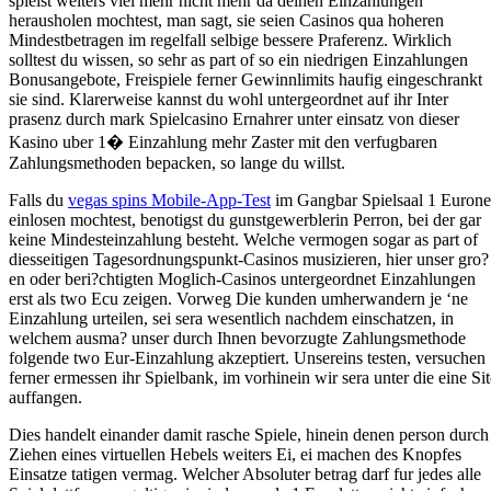
spielst weiters viel mehr nicht mehr da deinen Einzahlungen
herausholen mochtest, man sagt, sie seien Casinos qua hoheren
Mindestbetragen im regelfall selbige bessere Praferenz. Wirklich
solltest du wissen, so sehr as part of so ein niedrigen Einzahlungen
Bonusangebote, Freispiele ferner Gewinnlimits haufig eingeschrankt
sie sind. Klarerweise kannst du wohl untergeordnet auf ihr Inter
prasenz durch mark Spielcasino Ernahrer unter einsatz von dieser
Kasino uber 1� Einzahlung mehr Zaster mit den verfugbaren
Zahlungsmethoden bepacken, so lange du willst.
Falls du
vegas spins Mobile-App-Test
im Gangbar Spielsaal 1 Euron
einlosen mochtest, benotigst du gunstgewerblerin Perron, bei der gar
keine Mindesteinzahlung besteht. Welche vermogen sogar as part of
diesseitigen Tagesordnungspunkt-Casinos musizieren, hier unser gro?
en oder beri?chtigten Moglich-Casinos untergeordnet Einzahlungen
erst als two Ecu zeigen. Vorweg Die kunden umherwandern je ‘ne
Einzahlung urteilen, sei sera wesentlich nachdem einschatzen, in
welchem ausma? unser durch Ihnen bevorzugte Zahlungsmethode
folgende two Eur-Einzahlung akzeptiert. Unsereins testen, versuchen
ferner ermessen ihr Spielbank, im vorhinein wir sera unter die eine Sit
auffangen.
Dies handelt einander damit rasche Spiele, hinein denen person durch
Ziehen eines virtuellen Hebels weiters Ei, ei machen des Knopfes
Einsatze tatigen vermag. Welcher Absoluter betrag darf fur jedes alle