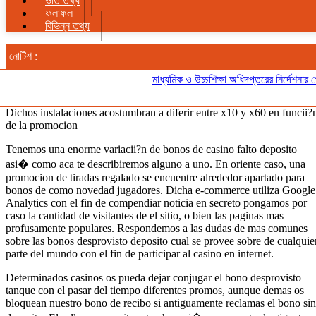
ভর্তি তথ্য
ফলাফল
বিভিন্ন তথ্য
নোটিশ :
মাধ্যমিক ও উচ্চশিক্ষা অধিদপ্তরের নির্দেশনার প্রে
Dichos instalaciones acostumbran a diferir entre x10 y x60 en funcii?
de la promocion
Tenemos una enorme variacii?n de bonos de casino falto deposito
asi� como aca te describiremos alguno a uno. En oriente caso, una
promocion de tiradas regalado se encuentre alrededor apartado para
bonos de como novedad jugadores. Dicha e-commerce utiliza Google
Analytics con el fin de compendiar noticia en secreto pongamos por
caso la cantidad de visitantes de el sitio, o bien las paginas mas
profusamente populares. Respondemos a las dudas de mas comunes
sobre las bonos desprovisto deposito cual se provee sobre de cualquie
parte del mundo con el fin de participar al casino en internet.
Determinados casinos os pueda dejar conjugar el bono desprovisto
tanque con el pasar del tiempo diferentes promos, aunque demas os
bloquean nuestro bono de recibo si antiguamente reclamas el bono sin