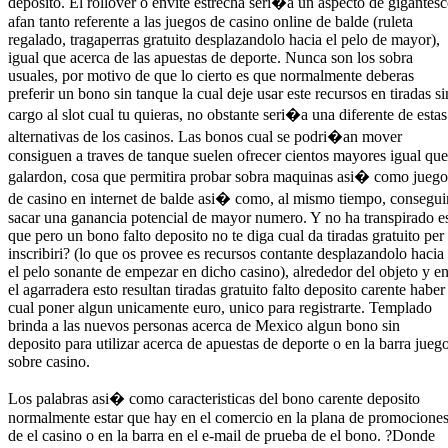
deposito. El rollover o envite estrecha seri�a un aspecto de gigantes
afan tanto referente a las juegos de casino online de balde (ruleta
regalado, tragaperras gratuito desplazandolo hacia el pelo de mayor),
igual que acerca de las apuestas de deporte. Nunca son los sobra
usuales, por motivo de que lo cierto es que normalmente deberas
preferir un bono sin tanque la cual deje usar este recursos en tiradas si
cargo al slot cual tu quieras, no obstante seri�a una diferente de estas
alternativas de los casinos. Las bonos cual se podri�an mover
consiguen a traves de tanque suelen ofrecer cientos mayores igual que
galardon, cosa que permitira probar sobra maquinas asi� como juego
de casino en internet de balde asi� como, al mismo tiempo, consegui
sacar una ganancia potencial de mayor numero. Y no ha transpirado e
que pero un bono falto deposito no te diga cual da tiradas gratuito per
inscribiri? (lo que os provee es recursos contante desplazandolo hacia
el pelo sonante de empezar en dicho casino), alrededor del objeto y e
el agarradera esto resultan tiradas gratuito falto deposito carente haber
cual poner algun unicamente euro, unico para registrarte. Templado
brinda a las nuevos personas acerca de Mexico algun bono sin
deposito para utilizar acerca de apuestas de deporte o en la barra jueg
sobre casino.
Los palabras asi� como caracteristicas del bono carente deposito
normalmente estar que hay en el comercio en la plana de promocione
de el casino o en la barra en el e-mail de prueba de el bono. ?Donde