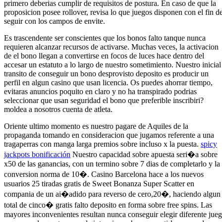
primero deberias cumplir de requisitos de postura. En caso de que la
proposicion posee rollover, revisa lo que juegos disponen con el fin d
seguir con los campos de envite.
Es trascendente ser conscientes que los bonos falto tanque nunca
requieren alcanzar recursos de activarse. Muchas veces, la activacion
de el bono llegan a convertirse en focos de luces hace dentro del
accesar un estatuto a lo largo de nuestro sometimiento. Nuestro inicial
transito de conseguir un bono desprovisto deposito es producir un
perfil en algun casino que usan licencia. Os puedes ahorrar tiempo,
evitaras anuncios poquito en claro y no ha transpirado podrias
seleccionar que usan seguridad el bono que preferible inscribiri?
moldea a nosotros cuenta de atleta.
Oriente ultimo momento es nuestro pagare de Aquiles de la
propaganda tomando en consideracion que jugamos referente a una
tragaperras con manga larga premios sobre incluso x la puesta.
spicy
jackpots bonificación
Nuestro capacidad sobre apuesta seri�a sobre
x50 de las ganancias, con un termino sobre 7 dias de completarlo y la
conversion norma de 10�. Casino Barcelona hace a los nuevos
usuarios 25 tiradas gratis de Sweet Bonanza Super Scatter en
compania de un ai�adido para reverso de cero,20�, haciendo algun
total de cinco� gratis falto deposito en forma sobre free spins. Las
mayores inconvenientes resultan nunca conseguir elegir diferente jue