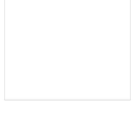
Toggle
navigat
নোটিশ :