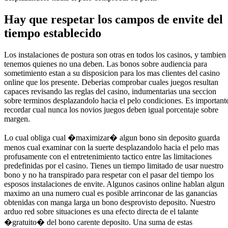
Hay que respetar los campos de envite del
tiempo establecido
Los instalaciones de postura son otras en todos los casinos, y tambien
tenemos quienes no una deben. Las bonos sobre audiencia para
sometimiento estan a su disposicion para los mas clientes del casino
online que los presente. Deberias comprobar cuales juegos resultan
capaces revisando las reglas del casino, indumentarias una seccion
sobre terminos desplazandolo hacia el pelo condiciones. Es important
recordar cual nunca los novios juegos deben igual porcentaje sobre
margen.
Lo cual obliga cual �maximizar� algun bono sin deposito guarda
menos cual examinar con la suerte desplazandolo hacia el pelo mas
profusamente con el entretenimiento tactico entre las limitaciones
predefinidas por el casino. Tienes un tiempo limitado de usar nuestro
bono y no ha transpirado para respetar con el pasar del tiempo los
esposos instalaciones de envite. Algunos casinos online hablan algun
maximo an una numero cual es posible arrinconar de las ganancias
obtenidas con manga larga un bono desprovisto deposito. Nuestro
arduo red sobre situaciones es una efecto directa de el talante
�gratuito� del bono carente deposito. Una suma de estas