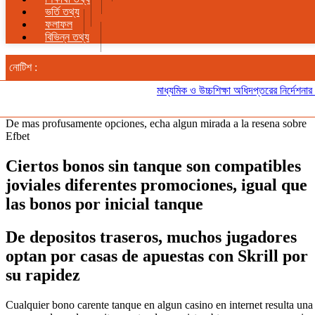
ভর্তি তথ্য
ফলাফল
বিভিন্ন তথ্য
নোটিশ :
মাধ্যমিক ও উচ্চশিক্ষা অধিদপ্তরের নির্দেশনার প্
De mas profusamente opciones, echa algun mirada a la resena sobre
Efbet
Ciertos bonos sin tanque son compatibles
joviales diferentes promociones, igual que
las bonos por inicial tanque
De depositos traseros, muchos jugadores
optan por casas de apuestas con Skrill por
su rapidez
Cualquier bono carente tanque en algun casino en internet resulta una