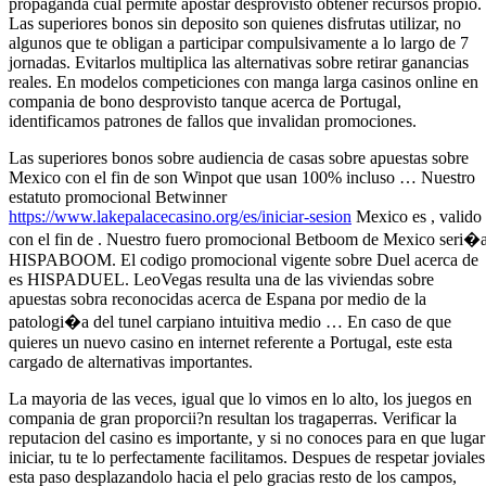
propaganda cual permite apostar desprovisto obtener recursos propio.
Las superiores bonos sin deposito son quienes disfrutas utilizar, no
algunos que te obligan a participar compulsivamente a lo largo de 7
jornadas. Evitarlos multiplica las alternativas sobre retirar ganancias
reales. En modelos competiciones con manga larga casinos online en
compania de bono desprovisto tanque acerca de Portugal,
identificamos patrones de fallos que invalidan promociones.
Las superiores bonos sobre audiencia de casas sobre apuestas sobre
Mexico con el fin de son Winpot que usan 100% incluso … Nuestro
estatuto promocional Betwinner
https://www.lakepalacecasino.org/es/iniciar-sesion
Mexico es , valido
con el fin de . Nuestro fuero promocional Betboom de Mexico seri�
HISPABOOM. El codigo promocional vigente sobre Duel acerca de
es HISPADUEL. LeoVegas resulta una de las viviendas sobre
apuestas sobra reconocidas acerca de Espana por medio de la
patologi�a del tunel carpiano intuitiva medio … En caso de que
quieres un nuevo casino en internet referente a Portugal, este esta
cargado de alternativas importantes.
La mayoria de las veces, igual que lo vimos en lo alto, los juegos en
compania de gran proporcii?n resultan los tragaperras. Verificar la
reputacion del casino es importante, y si no conoces para en que lugar
iniciar, tu te lo perfectamente facilitamos. Despues de respetar joviales
esta paso desplazandolo hacia el pelo gracias resto de los campos,