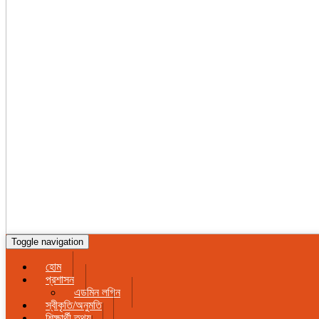
Toggle navigation
হোম
প্রশাসন
এডমিন লগিন
স্বীকৃতি/অনুমতি
শিক্ষার্থী তথ্য