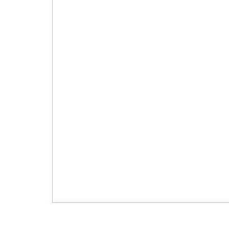
হোম
প্রশাসন
স্বীকৃতি/অনুমতি
শিক্ষার্থী তথ্য