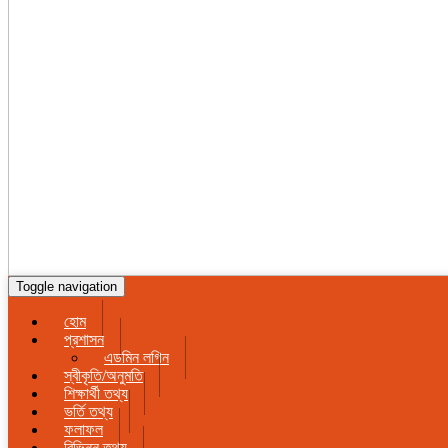
Toggle navigation
হোম
প্রশাসন
এডমিন লগিন
স্বীকৃতি/অনুমতি
শিক্ষার্থী তথ্য
ভর্তি তথ্য
ফলাফল
বিভিন্ন তথ্য