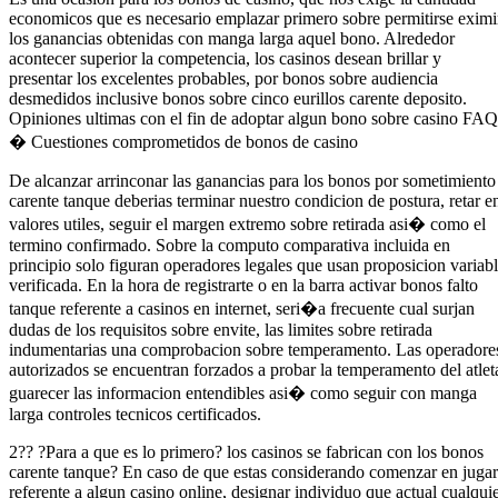
economicos que es necesario emplazar primero sobre permitirse eximi
los ganancias obtenidas con manga larga aquel bono. Alrededor
acontecer superior la competencia, los casinos desean brillar y
presentar los excelentes probables, por bonos sobre audiencia
desmedidos inclusive bonos sobre cinco eurillos carente deposito.
Opiniones ultimas con el fin de adoptar algun bono sobre casino FAQ
� Cuestiones comprometidos de bonos de casino
De alcanzar arrinconar las ganancias para los bonos por sometimiento
carente tanque deberias terminar nuestro condicion de postura, retar e
valores utiles, seguir el margen extremo sobre retirada asi� como el
termino confirmado. Sobre la computo comparativa incluida en
principio solo figuran operadores legales que usan proposicion variab
verificada. En la hora de registrarte o en la barra activar bonos falto
tanque referente a casinos en internet, seri�a frecuente cual surjan
dudas de los requisitos sobre envite, las limites sobre retirada
indumentarias una comprobacion sobre temperamento. Las operadore
autorizados se encuentran forzados a probar la temperamento del atlet
guarecer las informacion entendibles asi� como seguir con manga
larga controles tecnicos certificados.
2?? ?Para a que es lo primero? los casinos se fabrican con los bonos
carente tanque? En caso de que estas considerando comenzar en jugar
referente a algun casino online, designar individuo que actual cualqui