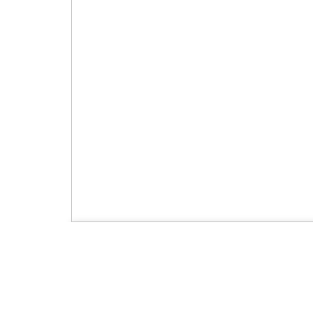
হোম
প্রশাসন
স্বীকৃতি/অনুমতি
শিক্ষার্থী ত
নোটিশ :