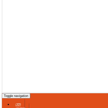
Toggle navigation
হোম