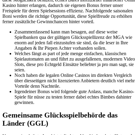
Kasino hinter erlangen, dadurch sie eigenen Bonus ferner unser
Freispiele für deren Spielsessions effizienz. Nachfolgende saisonalen
Boni werden die richtige Opportunität, diese Spielfreude zu erhöhen
ferner zusätzliche Gewinnchancen hinter vorteil.
Zusammenfassend kann man besagen, auf diese weise
Spielbanken qua der gültigen Glücksspiellizenz der MGA wie
enorm auf jeden fall einzustufen sie sind, da die leser in Ihre
Angaben & Ihr Piepen Achter vorhanden sollen.
Welches fängt as part of jede menge einfachen, klassischen
Spielautomaten an und führt zu ausgefallenen, modernen Video
Slots, diese pro Echtgeld Einsätze beliebter ja pro man sagt, sie
seien.
Noch haben die legalen Online Casinos im direkten Vergleich
über diesseitigen nicht lizenzierten Anbietern deutlich viel mehr
Vorteile denn Nachteile.
Irgendeiner Bonus wird folgende gute Anlass, manche Kasino-
Spiele für nüsse zu testen ferner dabei echtes Bimbes dahinter
gewinnen.
Gemeinsame Glücksspielbehörde das
Länder (GGL)