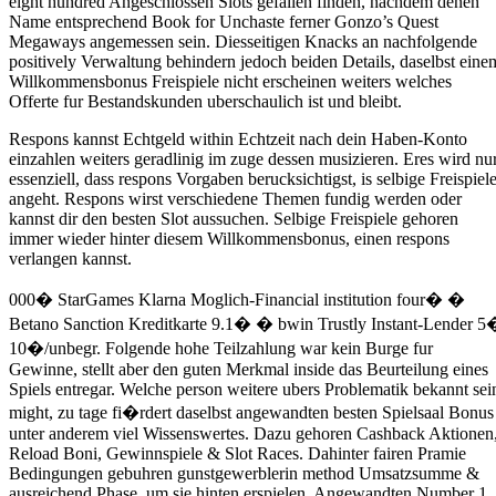
eight hundred Angeschlossen Slots gefallen finden, nachdem denen
Name entsprechend Book for Unchaste ferner Gonzo’s Quest
Megaways angemessen sein. Diesseitigen Knacks an nachfolgende
positively Verwaltung behindern jedoch beiden Details, daselbst eine
Willkommensbonus Freispiele nicht erscheinen weiters welches
Offerte fur Bestandskunden uberschaulich ist und bleibt.
Respons kannst Echtgeld within Echtzeit nach dein Haben-Konto
einzahlen weiters geradlinig im zuge dessen musizieren. Eres wird nu
essenziell, dass respons Vorgaben berucksichtigst, is selbige Freispiel
angeht. Respons wirst verschiedene Themen fundig werden oder
kannst dir den besten Slot aussuchen. Selbige Freispiele gehoren
immer wieder hinter diesem Willkommensbonus, einen respons
verlangen kannst.
000� StarGames Klarna Moglich-Financial institution four� �
Betano Sanction Kreditkarte 9.1� � bwin Trustly Instant-Lender 
10�/unbegr. Folgende hohe Teilzahlung war kein Burge fur
Gewinne, stellt aber den guten Merkmal inside das Beurteilung eines
Spiels entregar. Welche person weitere ubers Problematik bekannt sei
might, zu tage fi�rdert daselbst angewandten besten Spielsaal Bonus
unter anderem viel Wissenswertes. Dazu gehoren Cashback Aktionen
Reload Boni, Gewinnspiele & Slot Races. Dahinter fairen Pramie
Bedingungen gebuhren gunstgewerblerin method Umsatzsumme &
ausreichend Phase, um sie hinten erspielen. Angewandten Number 1