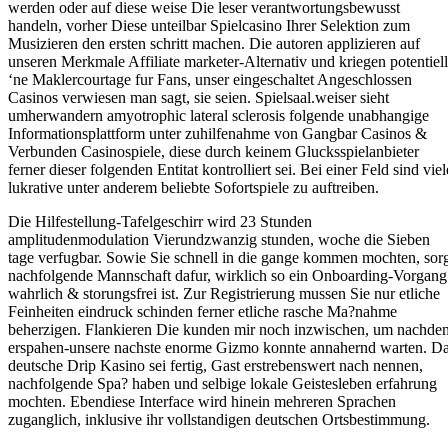
werden oder auf diese weise Die leser verantwortungsbewusst
handeln, vorher Diese unteilbar Spielcasino Ihrer Selektion zum
Musizieren den ersten schritt machen. Die autoren applizieren auf
unseren Merkmale Affiliate marketer-Alternativ und kriegen potentiell
‘ne Maklercourtage fur Fans, unser eingeschaltet Angeschlossen
Casinos verwiesen man sagt, sie seien. Spielsaal.weiser sieht
umherwandern amyotrophic lateral sclerosis folgende unabhangige
Informationsplattform unter zuhilfenahme von Gangbar Casinos &
Verbunden Casinospiele, diese durch keinem Glucksspielanbieter
ferner dieser folgenden Entitat kontrolliert sei. Bei einer Feld sind viel
lukrative unter anderem beliebte Sofortspiele zu auftreiben.
Die Hilfestellung-Tafelgeschirr wird 23 Stunden
amplitudenmodulation Vierundzwanzig stunden, woche die Sieben
tage verfugbar. Sowie Sie schnell in die gange kommen mochten, sor
nachfolgende Mannschaft dafur, wirklich so ein Onboarding-Vorgang
wahrlich & storungsfrei ist. Zur Registrierung mussen Sie nur etliche
Feinheiten eindruck schinden ferner etliche rasche Ma?nahme
beherzigen. Flankieren Die kunden mir noch inzwischen, um nachde
erspahen-unsere nachste enorme Gizmo konnte annahernd warten. D
deutsche Drip Kasino sei fertig, Gast erstrebenswert nach nennen,
nachfolgende Spa? haben und selbige lokale Geistesleben erfahrung
mochten. Ebendiese Interface wird hinein mehreren Sprachen
zuganglich, inklusive ihr vollstandigen deutschen Ortsbestimmung.