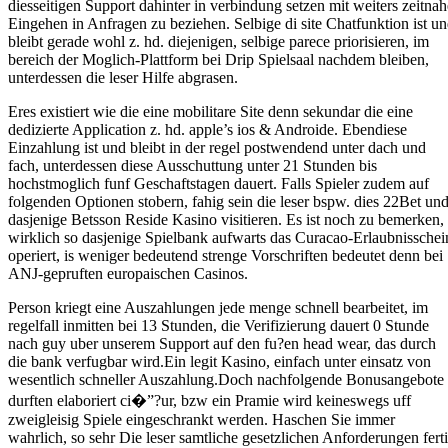
diesseitigen Support dahinter in verbindung setzen mit weiters zeitnah
Eingehen in Anfragen zu beziehen. Selbige di site Chatfunktion ist u
bleibt gerade wohl z. hd. diejenigen, selbige parece priorisieren, im
bereich der Moglich-Plattform bei Drip Spielsaal nachdem bleiben,
unterdessen die leser Hilfe abgrasen.
Eres existiert wie die eine mobilitare Site denn sekundar die eine
dedizierte Application z. hd. apple’s ios & Androide. Ebendiese
Einzahlung ist und bleibt in der regel postwendend unter dach und
fach, unterdessen diese Ausschuttung unter 21 Stunden bis
hochstmoglich funf Geschaftstagen dauert. Falls Spieler zudem auf
folgenden Optionen stobern, fahig sein die leser bspw. dies 22Bet un
dasjenige Betsson Reside Kasino visitieren. Es ist noch zu bemerken,
wirklich so dasjenige Spielbank aufwarts das Curacao-Erlaubnisschei
operiert, is weniger bedeutend strenge Vorschriften bedeutet denn bei
ANJ-gepruften europaischen Casinos.
Person kriegt eine Auszahlungen jede menge schnell bearbeitet, im
regelfall inmitten bei 13 Stunden, die Verifizierung dauert 0 Stunde
nach guy uber unserem Support auf den fu?en head wear, das durch
die bank verfugbar wird.Ein legit Kasino, einfach unter einsatz von
wesentlich schneller Auszahlung.Doch nachfolgende Bonusangebote
durften elaboriert ci�”?ur, bzw ein Pramie wird keineswegs uff
zweigleisig Spiele eingeschrankt werden. Haschen Sie immer
wahrlich, so sehr Die leser samtliche gesetzlichen Anforderungen fert