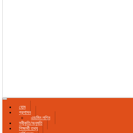
Toggle
navigation
হোম
প্রশাসন
এডমিন লগিন
স্বীকৃতি/অনুমতি
শিক্ষার্থী তথ্য