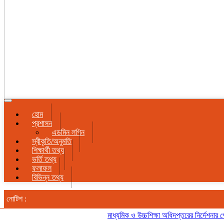
Toggle
navigation
হোম
প্রশাসন
এডমিন লগিন
স্বীকৃতি/অনুমতি
শিক্ষার্থী তথ্য
ভর্তি তথ্য
ফলাফল
বিভিন্ন তথ্য
নোটিশ :
মাধ্যমিক ও উচ্চশিক্ষা অধিদপ্তরের নির্দেশনার প্রে