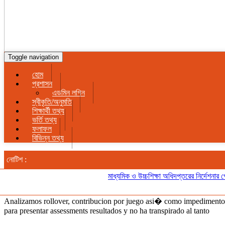
Toggle navigation
হোম
প্রশাসন
এডমিন লগিন
স্বীকৃতি/অনুমতি
শিক্ষার্থী তথ্য
ভর্তি তথ্য
ফলাফল
বিভিন্ন তথ্য
নোটিশ :
মাধ্যমিক ও উচ্চশিক্ষা অধিদপ্তরের নির্দেশনার প্রে
Analizamos rollover, contribucion por juego asi� como impedimento
para presentar assessments resultados y no ha transpirado al tanto