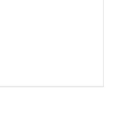
মাধ্যমিক ও উচ্চশিক্ষা অধিদপ্তরের নির্দেশনার প্রেক্ষিতে বর্তমান তথ্